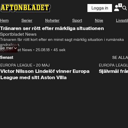
Logga in
Hem
Serier
Nyheter
Sport
Nöje
Livsstil
Tränaren ser rött efter märkliga situationen
Sportbladet News
Tränaren får rött kort efter en minst sagt märklig situation i rumänska 
andraligan.
Se mer
Sportbladet News
•
25.08.18
•
45 sek
Senast
SE ALLA
EUROPA LEAGUE
•
20 MAJ
1:32
EUROPA LEAG
Victor Nilsson Lindelöf vinner Europa
Självmål frå
League med sitt Aston Villa