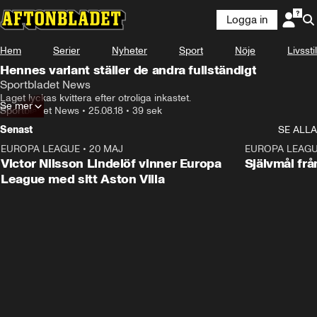
Logga in
Hem
Serier
Nyheter
Sport
Nöje
Livsstil
Hennes variant ställer de andra fullständigt
Sportbladet News
Laget lyckas kvittera efter otroliga inkastet.
Se mer
Sportbladet News
•
25.08.18
•
39 sek
Senast
SE ALLA
EUROPA LEAGUE
•
20 MAJ
1:32
EUROPA LEAG
Victor Nilsson Lindelöf vinner Europa
Självmål frå
League med sitt Aston Villa