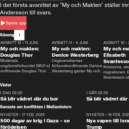
I det första avsnittet av ”My och Makten” ställe
Andersson till svars.
Spela upp
1
Säsong
AVSNITT 12
•
11 JUNI
26:27
AVSNITT 11
•
4 JUNI
23:40
AVSNITT 10
•
My och makten:
My och makten:
My och ma
Douglas Thor
Denice Westerberg
Elisabeth
Moderata 
Ungsvenskarnas 
Svantess
ungdomsförbundet (MUF:s) 
förbundsordförande Denice 
Kvinnorna, ek
ordförande Douglas Thor 
Westerberg gästar My och 
migrationen. E
gästar My och makten. I 
makten. I avsnittet 
Svantesson stäl
avsnittet diskuteras 
diskuteras migrationsfrågan 
när finansmini
Väder
tonårsutvisningarna och hur 
och hur SD ska locka 
Moderaterna ska locka 
kvinnliga väljare. 
I DAG 02:30
1:06
I GÅR 02:30
väljare till valet i höst. 
Så blir vädret där du bor
Så blir vädret där
Senaste om konflikten i Mellanöstern
NYHETER
•
17 FEB. 2025
0:45
NYHETER
•
16 FEB. 20
500 dagar av krig i Gaza – se
Nya vapen till Isr
förödelsen
Trump