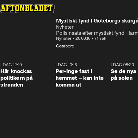
Mystiskt fynd i Göteborgs skärg
Nyheter
Polisinsats efter mystiskt fynd - l
Nyheter
•
26.08.18
•
71 sek
Göteborg
I DAG 12:19
0:45
I DAG 10:16
1:26
I DAG 08:20
Här knockas
Per-Inge fast i
Se de nya 
politikern på
hemmet – kan inte
på solen
stranden
komma ut