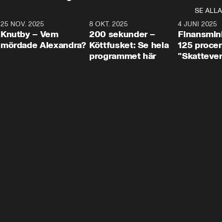
SE ALLA
3
25 NOV. 2025
31:05
8 OKT. 2025
4:29
4 JUNI 2025
Knutby – Vem
200 sekunder –
Finansmin
mördade Alexandra?
Köttfusket: Se hela
125 procent
programmet här
"Skattever
viktig uppg