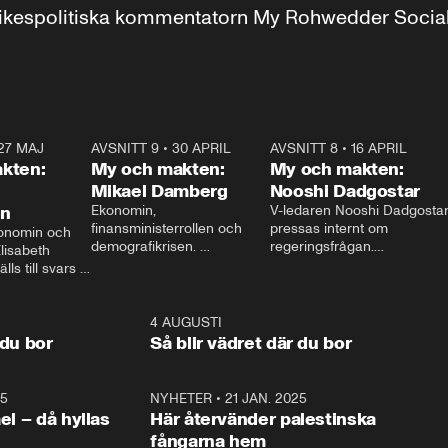
r inrikespolitiska kommentatorn My Rohwedder Soci
27 MAJ
3:51
AVSNITT 9
•
30 APRIL
24:00
AVSNITT 8
•
16 APRIL
25:1
kten:
My och makten:
My och makten:
Mikael Damberg
Nooshi Dadgostar
on
Ekonomin, 
V-ledaren Nooshi Dadgostar
finansministerrollen och 
pressas internt om 
onomin och 
demografikrisen. 
regeringsfrågan.

lisabeth 
Oppositionen ställs till svars 
I Aftonbladets 
ls till svars 
när Socialdemokraternas 
partiledarutfrågning ”My 
stern gästar 
Mikael Damberg gästar My 
och Makten” sätter hon ner 
My och Makten. 
och Makten. 
foten mot kritikerna:

1:06
4 AUGUSTI
1:0
– Vi ställer upp i val. Ska vi 
 du bor
Så blir vädret där du bor
vara med så sitter vi förstås 
25
1:22
NYHETER
•
21 JAN. 2025
0:5
ael – då hyllas
Här återvänder palestinska
fångarna hem