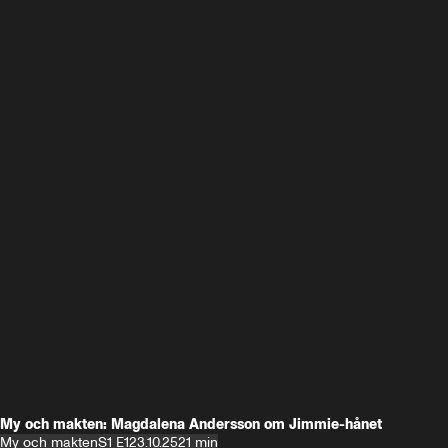
My och makten: Magdalena Andersson om Jimmie-hånet
My och makten
S1 E1
23.10.25
21 min