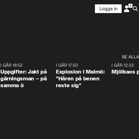
Logga in
SE ALLA
5
I GÅR 18:52
0:33
I GÅR 17:50
1:10
I GÅR 12:33
Uppgifter: Jakt på
Explosion i Malmö:
Mjölkaos p
gärningsman – på
”Håren på benen
samma ö
reste sig”