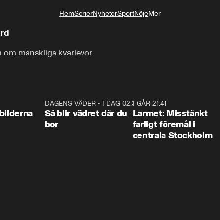
Hem
Serier
Nyheter
Sport
Nöje
Mer
Livsstil
ård
arm om mänskliga kvarlevor
0:31
DAGENS VÄDER
•
I DAG 02:30
1:06
I GÅR 21:41
0:3
bilderna
Så blir vädret där du
Larmet: Misstänkt
bor
farligt föremål i
centrala Stockholm