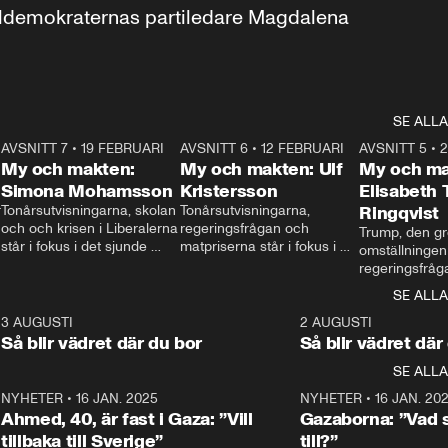
aldemokraternas partiledare Magdalena 
SE ALLA
7
AVSNITT 7
•
19 FEBRUARI
24:30
AVSNITT 6
•
12 FEBRUARI
27:30
AVSNITT 5
•
My och makten:
My och makten: Ulf
My och ma
Simona Mohamsson
Kristersson
Elisabeth
 
Tonårsutvisningarna, skolan 
Tonårsutvisningarna, 
Ringqvist
och och krisen i Liberalerna 
regeringsfrågan och 
Trump, den gr
står i fokus i det sjunde 
matpriserna står i fokus i 
omställningen
avsnittet av ”My och 
det sjätte avsnittet av ”My 
regeringsfråga
makten”. Se när 
och makten”. Se när 
centrum i det 
SE ALLA
Aftonbladets inrikespolitiska 
Aftonbladets inrikespolitiska 
avsnittet av ”
kommentator My 
kommentator My 
6
3 AUGUSTI
1:06
2 AUGUSTI
Makten”. Se nä
Rohwedder ställer 
Rohwedder ställer 
Så blir vädret där du bor
Så blir vädret där
Aftonbladets in
utbildnings- och 
statsminister Ulf Kristersson 
kommentator 
SE ALLA
integrationsminister Simona 
till svars.
Rohwedder stäl
Mohamsson till svars.
Centerpartiets
2
NYHETER
•
16 JAN. 2025
1:01
NYHETER
•
16 JAN. 20
Thand Ring till
Ahmed, 40, är fast i Gaza: ”Vill
Gazaborna: ”Vad s
tillbaka till Sverige”
till?”