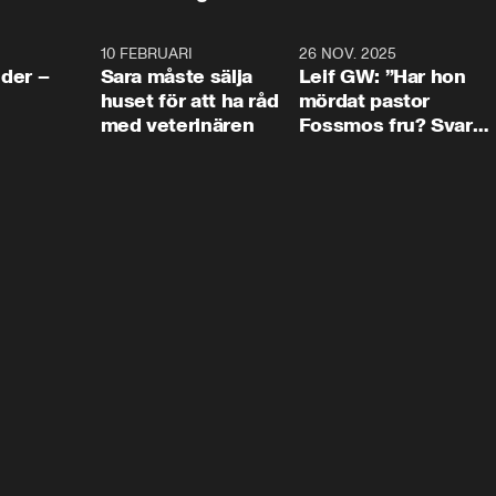
4:24
10 FEBRUARI
4:13
26 NOV. 2025
8:1
der –
Sara måste sälja
Leif GW: ”Har hon
huset för att ha råd
mördat pastor
med veterinären
Fossmos fru? Svar
nej.”