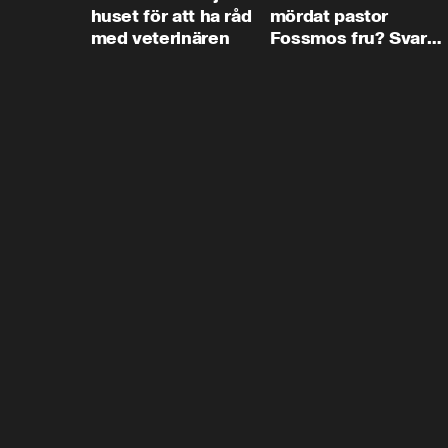
huset för att ha råd
mördat pastor
med veterinären
Fossmos fru? Svar
nej.”