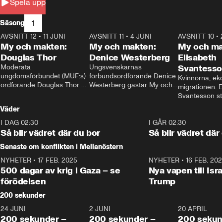
Spela upp
1
Säsong
AVSNITT 12
•
11 JUNI
26:27
AVSNITT 11
•
4 JUNI
23:40
AVSNITT 10
•
My och makten:
My och makten:
My och ma
Douglas Thor
Denice Westerberg
Elisabeth
Moderata 
Ungsvenskarnas 
Svantess
ungdomsförbundet (MUF:s) 
förbundsordförande Denice 
Kvinnorna, ek
ordförande Douglas Thor 
Westerberg gästar My och 
migrationen. E
gästar My och makten. I 
makten. I avsnittet 
Svantesson stäl
avsnittet diskuteras 
diskuteras migrationsfrågan 
när finansmini
Väder
tonårsutvisningarna och hur 
och hur SD ska locka 
Moderaterna ska locka 
kvinnliga väljare. 
I DAG 02:30
1:06
I GÅR 02:30
väljare till valet i höst. 
Så blir vädret där du bor
Så blir vädret där
Senaste om konflikten i Mellanöstern
NYHETER
•
17 FEB. 2025
0:45
NYHETER
•
16 FEB. 20
500 dagar av krig i Gaza – se
Nya vapen till Isr
förödelsen
Trump
200 sekunder
24 JUNI
5:00
2 JUNI
4:23
20 APRIL
200 sekunder –
200 sekunder –
200 sekun