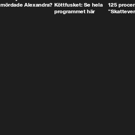
mördade Alexandra?
Köttfusket: Se hela
125 procent
programmet här
"Skattever
viktig uppg