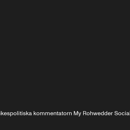
r inrikespolitiska kommentatorn My Rohwedder Soci