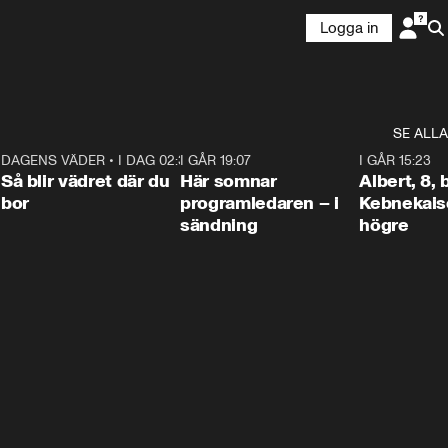
Logga in
SE ALLA
6
DAGENS VÄDER
•
I DAG 02:30
1:06
I GÅR 19:07
0:45
I GÅR 15:23
Så blir vädret där du
Här somnar
Albert, 8,
bor
programledaren – i
Kebnekaise
sändning
högre