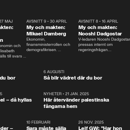
27 MAJ
3:51
AVSNITT 9
•
30 APRIL
24:00
AVSNITT 8
•
16 APRIL
25:1
kten:
My och makten:
My och makten:
Mikael Damberg
Nooshi Dadgostar
on
Ekonomin, 
V-ledaren Nooshi Dadgostar
finansministerrollen och 
pressas internt om 
onomin och 
demografikrisen. 
regeringsfrågan.

lisabeth 
Oppositionen ställs till svars 
I Aftonbladets 
ls till svars 
när Socialdemokraternas 
partiledarutfrågning ”My 
stern gästar 
Mikael Damberg gästar My 
och Makten” sätter hon ner 
My och Makten. 
och Makten. 
foten mot kritikerna:

1:06
6 AUGUSTI
1:0
– Vi ställer upp i val. Ska vi 
 du bor
Så blir vädret där du bor
vara med så sitter vi förstås 
25
1:22
NYHETER
•
21 JAN. 2025
0:5
ael – då hyllas
Här återvänder palestinska
fångarna hem
4:24
10 FEBRUARI
4:13
26 NOV. 2025
8:1
der –
Sara måste sälja
Leif GW: ”Har hon