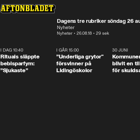
Dagens tre rubriker söndag 26 a
Nyheter
Nyheter
•
26.08.18
•
29 sek
I DAG 10:40
1:01
I GÅR 15:00
1:07
30 JUNI
Rituals släppte
”Underliga grytor"
Kommune
bebisparfym:
försvinner på
blivit en ti
”Sjukaste”
Lidingöskolor
för skulds