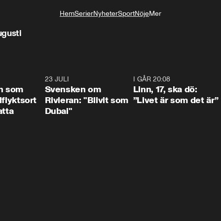
Hem
Serier
Nyheter
Sport
Nöje
Mer
Livsstil
ugusti
1:24
23 JULI
1:42
I GÅR 20:08
4:3
n som
Svensken om
Linn, 17, ska dö:
llflyktsort
Rivieran: "Blivit som
”Livet är som det är”
atta
Dubai"