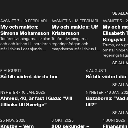
SE ALLA
7
AVSNITT 7
•
19 FEBRUARI
24:30
AVSNITT 6
•
12 FEBRUARI
27:30
AVSNITT 5
•
My och makten:
My och makten: Ulf
My och ma
Simona Mohamsson
Kristersson
Elisabeth
 
Tonårsutvisningarna, skolan 
Tonårsutvisningarna, 
Ringqvist
och och krisen i Liberalerna 
regeringsfrågan och 
Trump, den gr
står i fokus i det sjunde 
matpriserna står i fokus i 
omställningen
avsnittet av ”My och 
det sjätte avsnittet av ”My 
regeringsfråga
makten”. Se när 
och makten”. Se när 
centrum i det 
SE ALLA
Aftonbladets inrikespolitiska 
Aftonbladets inrikespolitiska 
avsnittet av ”
kommentator My 
kommentator My 
6
5 AUGUSTI
1:06
4 AUGUSTI
Makten”. Se nä
Rohwedder ställer 
Rohwedder ställer 
Så blir vädret där du bor
Så blir vädret där
Aftonbladets in
utbildnings- och 
statsminister Ulf Kristersson 
kommentator 
SE ALLA
integrationsminister Simona 
till svars.
Rohwedder stäl
Mohamsson till svars.
Centerpartiets
2
NYHETER
•
16 JAN. 2025
1:01
NYHETER
•
16 JAN. 20
Thand Ring till
Ahmed, 40, är fast i Gaza: ”Vill
Gazaborna: ”Vad s
tillbaka till Sverige”
till?”
SE ALLA
3
25 NOV. 2025
31:05
8 OKT. 2025
4:29
4 JUNI 2025
Knutby – Vem
200 sekunder –
Finansmin