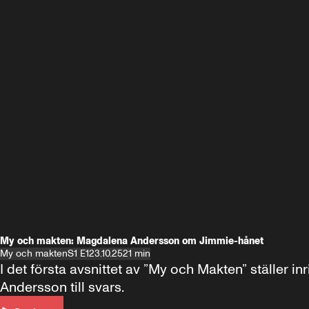
My och makten: Magdalena Andersson om Jimmie-hånet
My och makten
S1 E1
23.10.25
21 min
I det första avsnittet av ”My och Makten” ställe
Andersson till svars.