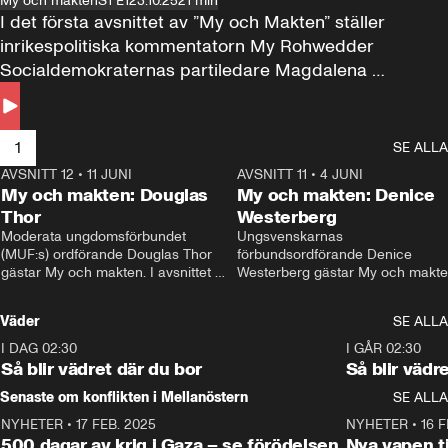
My och makten
S1 E1
23.10.25
21 min
I det första avsnittet av ”My och Makten” ställer 
inrikespolitiska kommentatorn My Rohwedder 
Socialdemokraternas partiledare Magdalena 
Andersson till svars.
1
SE ALLA
AVSNITT 12
•
11 JUNI
26:27
AVSNITT 11
•
4 JUNI
2
My och makten: Douglas
My och makten: Denice
Thor
Westerberg
Moderata ungdomsförbundet 
Ungsvenskarnas 
(MUF:s) ordförande Douglas Thor 
förbundsordförande Denice 
gästar My och makten. I avsnittet 
Westerberg gästar My och makten.
diskuteras tonårsutvisningarna och 
avsnittet diskuteras migrationsfrå
hur Moderaterna ska locka väljare till 
och hur SD ska locka kvinnliga 
Väder
SE ALLA
valet i höst. 
väljare. 
I DAG 02:30
1:06
I GÅR 02:30
Så blir vädret där du bor
Så blir vädr
Senaste om konflikten i Mellanöstern
SE ALLA
NYHETER
•
17 FEB. 2025
0:45
NYHETER
•
16 F
500 dagar av krig i Gaza – se förödelsen
Nya vapen ti