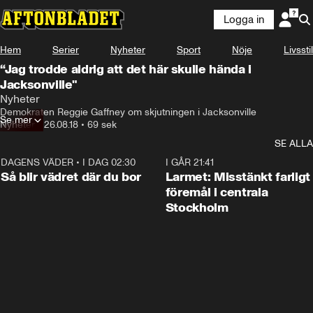
Logga in
Hem
Serier
Nyheter
Sport
Nöje
Livsstil
“Jag trodde aldrig att det här skulle hända i
Jacksonville"
Nyheter
Demokraten Reggie Gaffney om skjutningen i Jacksonville
Se mer
Nyheter
•
26.08.18
•
69 sek
SE ALLA
DAGENS VÄDER
•
I DAG 02:30
1:06
I GÅR 21:41
Så blir vädret där du bor
Larmet: Misstänkt farligt
föremål i centrala
Stockholm