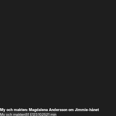
My och makten: Magdalena Andersson om Jimmie-hånet
My och makten
S1 E1
23.10.25
21 min