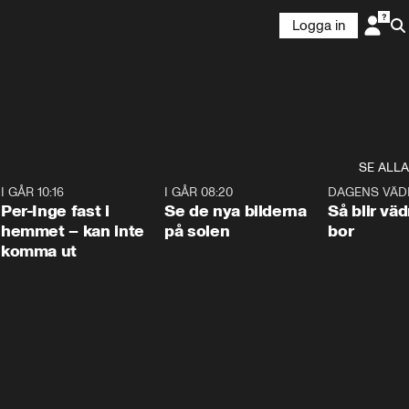
Logga in
SE ALLA
5
I GÅR 10:16
1:26
I GÅR 08:20
0:31
DAGENS VÄD
Per-Inge fast i
Se de nya bilderna
Så blir väd
hemmet – kan inte
på solen
bor
komma ut