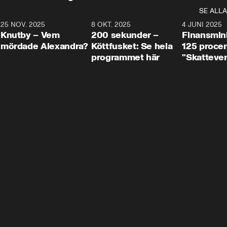
SE ALLA
3
25 NOV. 2025
31:05
8 OKT. 2025
4:29
4 JUNI 2025
Knutby – Vem
200 sekunder –
Finansmin
mördade Alexandra?
Köttfusket: Se hela
125 procent
programmet här
"Skattever
viktig uppg