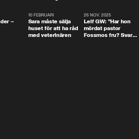
4:24
10 FEBRUARI
4:13
26 NOV. 2025
8:1
der –
Sara måste sälja
Leif GW: ”Har hon
huset för att ha råd
mördat pastor
med veterinären
Fossmos fru? Svar
nej.”