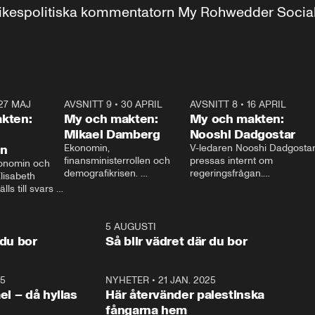
r inrikespolitiska kommentatorn My Rohwedder Soci
27 MAJ
3:51
AVSNITT 9
•
30 APRIL
24:00
AVSNITT 8
•
16 APRIL
25:1
kten:
My och makten:
My och makten:
Mikael Damberg
Nooshi Dadgostar
on
Ekonomin, 
V-ledaren Nooshi Dadgostar
finansministerrollen och 
pressas internt om 
onomin och 
demografikrisen. 
regeringsfrågan.

lisabeth 
Oppositionen ställs till svars 
I Aftonbladets 
ls till svars 
när Socialdemokraternas 
partiledarutfrågning ”My 
stern gästar 
Mikael Damberg gästar My 
och Makten” sätter hon ner 
My och Makten. 
och Makten. 
foten mot kritikerna:

1:06
5 AUGUSTI
1:0
– Vi ställer upp i val. Ska vi 
 du bor
Så blir vädret där du bor
vara med så sitter vi förstås 
25
1:22
NYHETER
•
21 JAN. 2025
0:5
ael – då hyllas
Här återvänder palestinska
fångarna hem