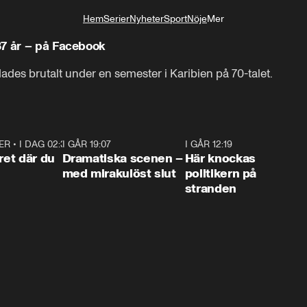
Hem
Serier
Nyheter
Sport
Nöje
Mer
Livsstil
37 år – på Facebook
dades brutalt under en semester i Karibien på 70-talet.
ER
•
I DAG 02:30
1:06
I GÅR 19:07
0:42
I GÅR 12:19
0:4
ret där du
Dramatiska scenen –
Här knockas
med mirakulöst slut
politikern på
stranden