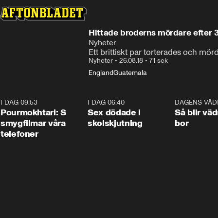
Hittade broderns mördare efter 
Nyheter
Ett brittiskt par torterades och mör
Nyheter
•
26.08.18
•
71 sek
England
Guatemala
I DAG 09:53
1:36
I DAG 06:40
0:47
DAGENS VÄD
Pourmokhtari: S
Sex dödade i
Så blir väd
smygfilmar våra
skolskjutning
bor
telefoner