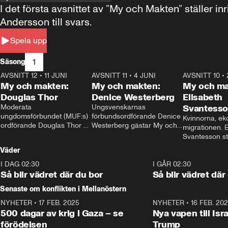
I det första avsnittet av ”My och Makten” ställe
Andersson till svars.
Spela upp
1
Säsong
AVSNITT 12
•
11 JUNI
26:27
AVSNITT 11
•
4 JUNI
23:40
AVSNITT 10
•
My och makten:
My och makten:
My och ma
Douglas Thor
Denice Westerberg
Elisabeth
Moderata 
Ungsvenskarnas 
Svantess
ungdomsförbundet (MUF:s) 
förbundsordförande Denice 
Kvinnorna, ek
ordförande Douglas Thor 
Westerberg gästar My och 
migrationen. E
gästar My och makten. I 
makten. I avsnittet 
Svantesson stäl
avsnittet diskuteras 
diskuteras migrationsfrågan 
när finansmini
Väder
tonårsutvisningarna och hur 
och hur SD ska locka 
Moderaterna ska locka 
kvinnliga väljare. 
I DAG 02:30
1:06
I GÅR 02:30
väljare till valet i höst. 
Så blir vädret där du bor
Så blir vädret där
Senaste om konflikten i Mellanöstern
NYHETER
•
17 FEB. 2025
0:45
NYHETER
•
16 FEB. 20
500 dagar av krig i Gaza – se
Nya vapen till Isr
förödelsen
Trump