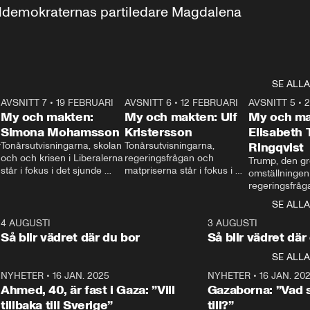
aldemokraternas partiledare Magdalena 
SE ALLA
7
AVSNITT 7
•
19 FEBRUARI
24:30
AVSNITT 6
•
12 FEBRUARI
27:30
AVSNITT 5
•
My och makten:
My och makten: Ulf
My och ma
Simona Mohamsson
Kristersson
Elisabeth
 
Tonårsutvisningarna, skolan 
Tonårsutvisningarna, 
Ringqvist
och och krisen i Liberalerna 
regeringsfrågan och 
Trump, den gr
står i fokus i det sjunde 
matpriserna står i fokus i 
omställningen
avsnittet av ”My och 
det sjätte avsnittet av ”My 
regeringsfråga
makten”. Se när 
och makten”. Se när 
centrum i det 
SE ALLA
Aftonbladets inrikespolitiska 
Aftonbladets inrikespolitiska 
avsnittet av ”
kommentator My 
kommentator My 
6
4 AUGUSTI
1:06
3 AUGUSTI
Makten”. Se nä
Rohwedder ställer 
Rohwedder ställer 
Så blir vädret där du bor
Så blir vädret där
Aftonbladets in
utbildnings- och 
statsminister Ulf Kristersson 
kommentator 
SE ALLA
integrationsminister Simona 
till svars.
Rohwedder stäl
Mohamsson till svars.
Centerpartiets
2
NYHETER
•
16 JAN. 2025
1:01
NYHETER
•
16 JAN. 20
Thand Ring till
Ahmed, 40, är fast i Gaza: ”Vill
Gazaborna: ”Vad s
tillbaka till Sverige”
till?”