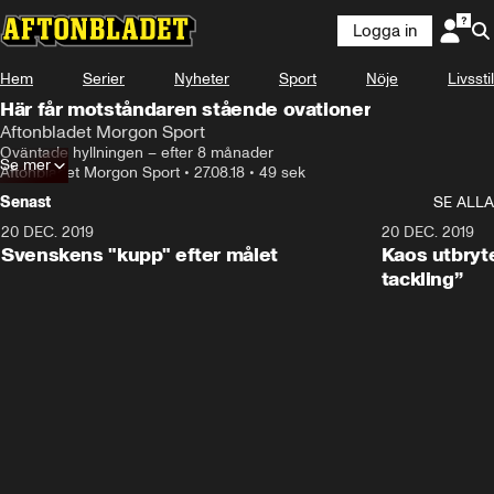
Logga in
Hem
Serier
Nyheter
Sport
Nöje
Livsstil
Här får motståndaren stående ovationer
Aftonbladet Morgon Sport
Oväntade hyllningen – efter 8 månader
Se mer
Aftonbladet Morgon Sport
•
27.08.18
•
49 sek
Senast
SE ALLA
20 DEC. 2019
0:44
20 DEC. 2019
Svenskens "kupp" efter målet
Kaos utbryte
tackling”