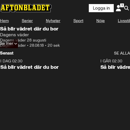
Logga in
Hem
Serier
Nyheter
Sport
Nöje
Livsstil
Så blir vädret där du bor
Dagens väder
Dagens väder 28 augusti
Se mer
Dagens väder
•
28.08.18
•
20 sek
Senast
SE ALLA
I DAG 02:30
1:06
I GÅR 02:30
Så blir vädret där du bor
Så blir vädr