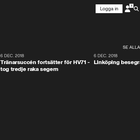
Logga in
SE ALLA
6
6 DEC. 2018
0:50
6 DEC. 2018
Tränarsuccén fortsätter för HV71 -
Linköping besegr
tog tredje raka segern