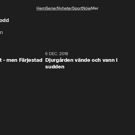
Hem
Serier
Nyheter
Sport
Nöje
Mer
Livsstil
podd
on
0:35
6 DEC. 2018
0:5
t - men Färjestad
Djurgården vände och vann i
sudden