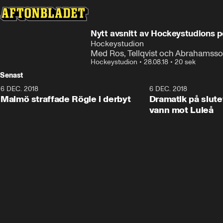
Nytt avsnitt av Hockeystudions 
Hockeystudion
Med Ros, Tellqvist och Abrahamss
Hockeystudion
•
28.08.18
•
20 sek
Senast
6 DEC. 2018
0:50
6 DEC. 2018
Malmö straffade Rögle i derbyt
Dramatik på slute
vann mot Luleå