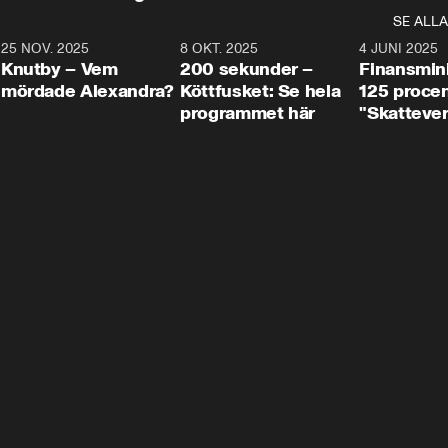
SE ALLA
3
25 NOV. 2025
31:05
8 OKT. 2025
4:29
4 JUNI 2025
Knutby – Vem
200 sekunder –
Finansmin
mördade Alexandra?
Köttfusket: Se hela
125 procent
programmet här
"Skattever
viktig uppg