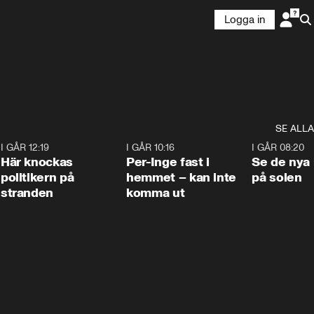
Logga in
SE ALLA
2
I GÅR 12:19
0:45
I GÅR 10:16
1:26
I GÅR 08:20
Här knockas
Per-Inge fast i
Se de nya 
politikern på
hemmet – kan inte
på solen
stranden
komma ut