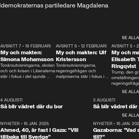
aldemokraternas partiledare Magdalena 
SE ALLA
7
AVSNITT 7
•
19 FEBRUARI
24:30
AVSNITT 6
•
12 FEBRUARI
27:30
AVSNITT 5
•
My och makten:
My och makten: Ulf
My och ma
Simona Mohamsson
Kristersson
Elisabeth
 
Tonårsutvisningarna, skolan 
Tonårsutvisningarna, 
Ringqvist
och och krisen i Liberalerna 
regeringsfrågan och 
Trump, den gr
står i fokus i det sjunde 
matpriserna står i fokus i 
omställningen
avsnittet av ”My och 
det sjätte avsnittet av ”My 
regeringsfråga
makten”. Se när 
och makten”. Se när 
centrum i det 
SE ALLA
Aftonbladets inrikespolitiska 
Aftonbladets inrikespolitiska 
avsnittet av ”
kommentator My 
kommentator My 
6
4 AUGUSTI
1:06
3 AUGUSTI
Makten”. Se nä
Rohwedder ställer 
Rohwedder ställer 
Så blir vädret där du bor
Så blir vädret där
Aftonbladets in
utbildnings- och 
statsminister Ulf Kristersson 
kommentator 
SE ALLA
integrationsminister Simona 
till svars.
Rohwedder stäl
Mohamsson till svars.
Centerpartiets
2
NYHETER
•
16 JAN. 2025
1:01
NYHETER
•
16 JAN. 20
Thand Ring till
Ahmed, 40, är fast i Gaza: ”Vill
Gazaborna: ”Vad s
tillbaka till Sverige”
till?”