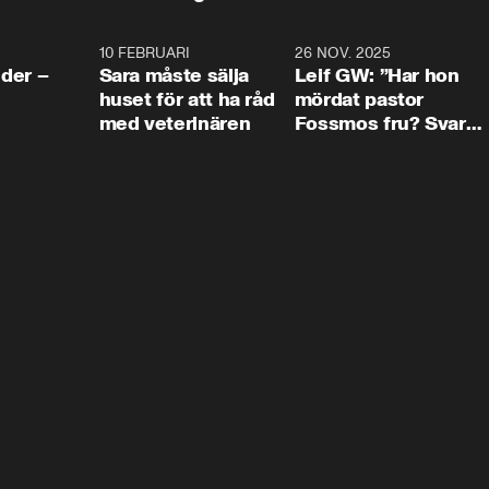
4:24
10 FEBRUARI
4:13
26 NOV. 2025
8:1
der –
Sara måste sälja
Leif GW: ”Har hon
huset för att ha råd
mördat pastor
med veterinären
Fossmos fru? Svar
nej.”