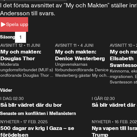
I det första avsnittet av ”My och Makten” ställe
Andersson till svars.
Spela upp
1
Säsong
AVSNITT 12
•
11 JUNI
26:27
AVSNITT 11
•
4 JUNI
23:40
AVSNITT 10
•
My och makten:
My och makten:
My och ma
Douglas Thor
Denice Westerberg
Elisabeth
Moderata 
Ungsvenskarnas 
Svantess
ungdomsförbundet (MUF:s) 
förbundsordförande Denice 
Kvinnorna, ek
ordförande Douglas Thor 
Westerberg gästar My och 
migrationen. E
gästar My och makten. I 
makten. I avsnittet 
Svantesson stäl
avsnittet diskuteras 
diskuteras migrationsfrågan 
när finansmini
Väder
tonårsutvisningarna och hur 
och hur SD ska locka 
Moderaterna ska locka 
kvinnliga väljare. 
I DAG 02:30
1:06
I GÅR 02:30
väljare till valet i höst. 
Så blir vädret där du bor
Så blir vädret där
Senaste om konflikten i Mellanöstern
NYHETER
•
17 FEB. 2025
0:45
NYHETER
•
16 FEB. 20
500 dagar av krig i Gaza – se
Nya vapen till Isr
förödelsen
Trump