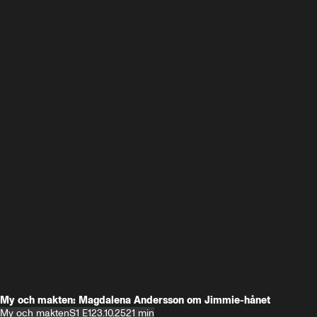
My och makten: Magdalena Andersson om Jimmie-hånet
My och makten
S1 E1
23.10.25
21 min