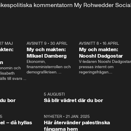
r inrikespolitiska kommentatorn My Rohwedder Soci
27 MAJ
3:51
AVSNITT 9
•
30 APRIL
24:00
AVSNITT 8
•
16 APRIL
25:1
kten:
My och makten:
My och makten:
Mikael Damberg
Nooshi Dadgostar
on
Ekonomin, 
V-ledaren Nooshi Dadgostar
finansministerrollen och 
pressas internt om 
onomin och 
demografikrisen. 
regeringsfrågan.

lisabeth 
Oppositionen ställs till svars 
I Aftonbladets 
ls till svars 
när Socialdemokraternas 
partiledarutfrågning ”My 
stern gästar 
Mikael Damberg gästar My 
och Makten” sätter hon ner 
My och Makten. 
och Makten. 
foten mot kritikerna:

1:06
5 AUGUSTI
1:0
– Vi ställer upp i val. Ska vi 
 du bor
Så blir vädret där du bor
vara med så sitter vi förstås 
25
1:22
NYHETER
•
21 JAN. 2025
0:5
ael – då hyllas
Här återvänder palestinska
fångarna hem