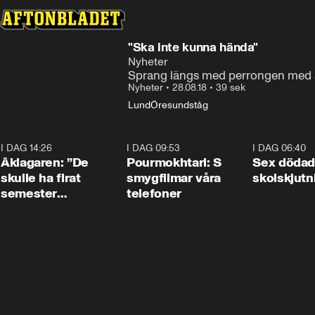
"Ska inte kunna hända"
Nyheter
Sprang längs med perrongen med 
Nyheter
•
28.08.18
•
39 sek
Lund
Öresundståg
I DAG 14:26
1:54
I DAG 09:53
1:36
I DAG 06:40
Åklagaren: ”De
Pourmokhtari: S
Sex dödad
skulle ha firat
smygfilmar våra
skolskjutn
semester
telefoner
tillsammans”