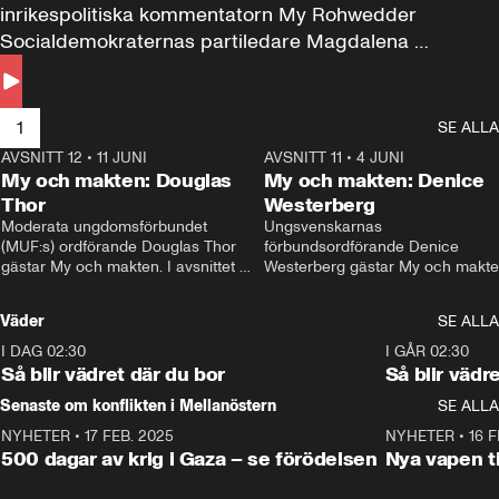
inrikespolitiska kommentatorn My Rohwedder 
Socialdemokraternas partiledare Magdalena 
Andersson till svars.
1
SE ALLA
AVSNITT 12
•
11 JUNI
26:27
AVSNITT 11
•
4 JUNI
2
My och makten: Douglas
My och makten: Denice
Thor
Westerberg
Moderata ungdomsförbundet 
Ungsvenskarnas 
(MUF:s) ordförande Douglas Thor 
förbundsordförande Denice 
gästar My och makten. I avsnittet 
Westerberg gästar My och makten.
diskuteras tonårsutvisningarna och 
avsnittet diskuteras migrationsfrå
hur Moderaterna ska locka väljare till 
och hur SD ska locka kvinnliga 
Väder
SE ALLA
valet i höst. 
väljare. 
I DAG 02:30
1:06
I GÅR 02:30
Så blir vädret där du bor
Så blir vädr
Senaste om konflikten i Mellanöstern
SE ALLA
NYHETER
•
17 FEB. 2025
0:45
NYHETER
•
16 F
500 dagar av krig i Gaza – se förödelsen
Nya vapen ti