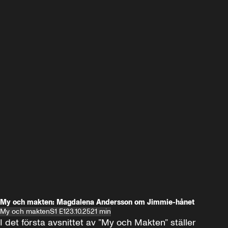
My och makten: Magdalena Andersson om Jimmie-hånet
My och makten
S1 E1
23.10.25
21 min
I det första avsnittet av ”My och Makten” ställer 