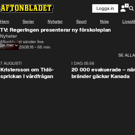
Logga in
Hem
Serier
Nyheter
Sport
Nöje
Livsstil
TV: Regeringen presenterar ny förskoleplan
Nyheter
Aftonbladet sänder live
Se mer
Nyheter
•
29.08.18
•
66 min
SE ALLA
7 AUGUSTI
0:42
I DAG 05:56
Kristersson om Tidö-
20 000 evakuerade – nä
sprickan i vårdfrågan
bränder gäckar Kanada