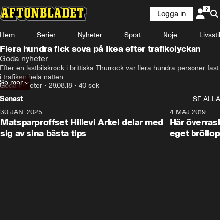
Logga in
Hem
Serier
Nyheter
Sport
Nöje
Livsstil
Flera hundra fick sova på Ikea efter trafikolyckan
Goda nyheter
Efter en lastbilskrock i brittiska Thurrock var flera hundra personer fast 
i trafiken hela natten.
Se mer
Goda nyheter
•
29.08.18
•
40 sek
Senast
SE ALLA
30 JAN. 2025
0:59
4 MAJ 2019
Matsparproffset Hillevi Arkel delar med
Här överrask
sig av sina bästa tips
eget bröllop