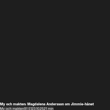
My och makten: Magdalena Andersson om Jimmie-hånet
My och makten
S1 E1
23.10.25
21 min