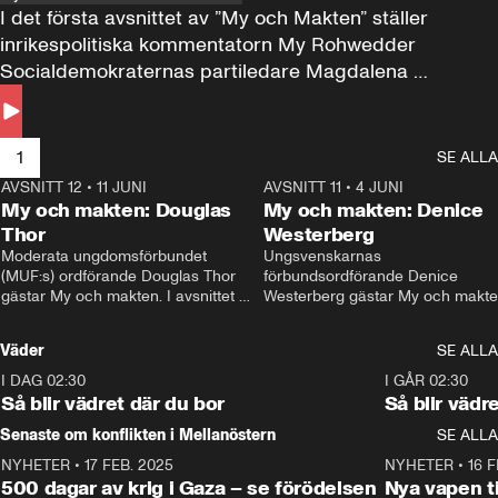
I det första avsnittet av ”My och Makten” ställer 
inrikespolitiska kommentatorn My Rohwedder 
Socialdemokraternas partiledare Magdalena 
Andersson till svars.
1
SE ALLA
AVSNITT 12
•
11 JUNI
26:27
AVSNITT 11
•
4 JUNI
2
My och makten: Douglas
My och makten: Denice
Thor
Westerberg
Moderata ungdomsförbundet 
Ungsvenskarnas 
(MUF:s) ordförande Douglas Thor 
förbundsordförande Denice 
gästar My och makten. I avsnittet 
Westerberg gästar My och makten.
diskuteras tonårsutvisningarna och 
avsnittet diskuteras migrationsfrå
hur Moderaterna ska locka väljare till 
och hur SD ska locka kvinnliga 
Väder
SE ALLA
valet i höst. 
väljare. 
I DAG 02:30
1:06
I GÅR 02:30
Så blir vädret där du bor
Så blir vädr
Senaste om konflikten i Mellanöstern
SE ALLA
NYHETER
•
17 FEB. 2025
0:45
NYHETER
•
16 F
500 dagar av krig i Gaza – se förödelsen
Nya vapen ti