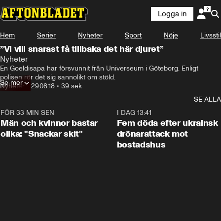
Logga in
Hem
Serier
Nyheter
Sport
Nöje
Livsstil
”Vi vill snarast få tillbaka det här djuret”
Nyheter
En Goeldisapa har försvunnit från Universeum i Göteborg. Enligt 
polisen rör det sig sannolikt om stöld.
Se mer
Nyheter
•
29.08.18
•
39 sek
SE ALLA
FÖR 33 MIN SEN
1:11
I DAG 13:41
Män och kvinnor bastar
Fem döda efter ukrainsk
olika: "Snackar skit"
drönarattack mot
bostadshus