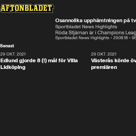
Osannolika upphämtningen på tv
Sportbladet News Highlights
Röda Stjärnan är i Champions Leagu
Sportbladet News Highlights
•
29.08.18
•
96
Senast
29 OKT. 2021
4:11
29 OKT. 2021
Edlund gjorde 8 (!) mål för Villa
Västerås körde öv
Lidköping
premiären