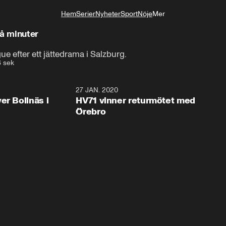
Hem
Serier
Nyheter
Sport
Nöje
Mer
Livsstil
å minuter
e efter ett jättedrama i Salzburg.
 sek
2:28
27 JAN. 2020
er Bollnäs i
HV71 vinner returmötet med
Örebro