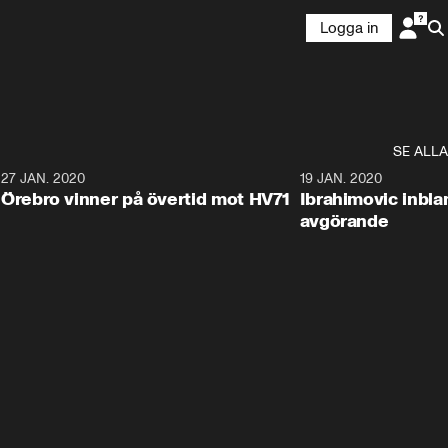
Logga in
SE ALLA
27 JAN. 2020
19 JAN. 2020
Örebro vinner på övertid mot HV71
Ibrahimovic inbla
avgörande