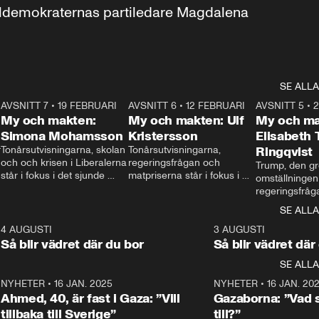
aldemokraternas partiledare Magdalena 
SE ALLA
7
AVSNITT 7
•
19 FEBRUARI
24:30
AVSNITT 6
•
12 FEBRUARI
27:30
AVSNITT 5
•
My och makten:
My och makten: Ulf
My och ma
Simona Mohamsson
Kristersson
Elisabeth
 
Tonårsutvisningarna, skolan 
Tonårsutvisningarna, 
Ringqvist
och och krisen i Liberalerna 
regeringsfrågan och 
Trump, den gr
står i fokus i det sjunde 
matpriserna står i fokus i 
omställningen
avsnittet av ”My och 
det sjätte avsnittet av ”My 
regeringsfråga
makten”. Se när 
och makten”. Se när 
centrum i det 
SE ALLA
Aftonbladets inrikespolitiska 
Aftonbladets inrikespolitiska 
avsnittet av ”
kommentator My 
kommentator My 
6
4 AUGUSTI
1:06
3 AUGUSTI
Makten”. Se nä
Rohwedder ställer 
Rohwedder ställer 
Så blir vädret där du bor
Så blir vädret där
Aftonbladets in
utbildnings- och 
statsminister Ulf Kristersson 
kommentator 
SE ALLA
integrationsminister Simona 
till svars.
Rohwedder stäl
Mohamsson till svars.
Centerpartiets
2
NYHETER
•
16 JAN. 2025
1:01
NYHETER
•
16 JAN. 20
Thand Ring till
Ahmed, 40, är fast i Gaza: ”Vill
Gazaborna: ”Vad s
tillbaka till Sverige”
till?”