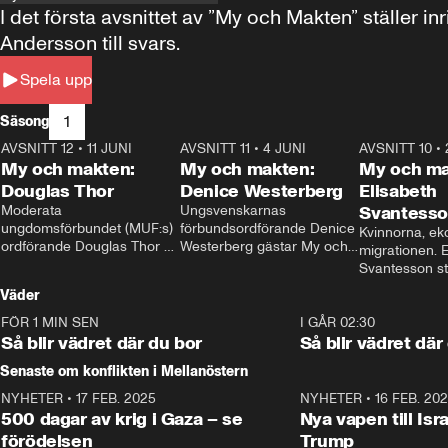
I det första avsnittet av ”My och Makten” ställe
Andersson till svars.
Spela upp
1
Säsong
AVSNITT 12
•
11 JUNI
26:27
AVSNITT 11
•
4 JUNI
23:40
AVSNITT 10
•
My och makten:
My och makten:
My och ma
Douglas Thor
Denice Westerberg
Elisabeth
Moderata 
Ungsvenskarnas 
Svantess
ungdomsförbundet (MUF:s) 
förbundsordförande Denice 
Kvinnorna, ek
ordförande Douglas Thor 
Westerberg gästar My och 
migrationen. E
gästar My och makten. I 
makten. I avsnittet 
Svantesson stäl
avsnittet diskuteras 
diskuteras migrationsfrågan 
när finansmini
Väder
tonårsutvisningarna och hur 
och hur SD ska locka 
Moderaterna ska locka 
kvinnliga väljare. 
FÖR 1 MIN SEN
1:06
I GÅR 02:30
väljare till valet i höst. 
Så blir vädret där du bor
Så blir vädret där
Senaste om konflikten i Mellanöstern
NYHETER
•
17 FEB. 2025
0:45
NYHETER
•
16 FEB. 20
500 dagar av krig i Gaza – se
Nya vapen till Isr
förödelsen
Trump