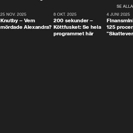
SE ALLA
3
25 NOV. 2025
31:05
8 OKT. 2025
4:29
4 JUNI 2025
Knutby – Vem
200 sekunder –
Finansmin
mördade Alexandra?
Köttfusket: Se hela
125 procent
programmet här
"Skattever
viktig uppg