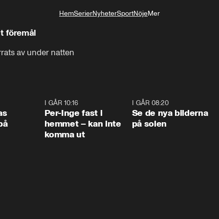
Hem
Serier
Nyheter
Sport
Nöje
Mer
Livsstil
gt föremål
ärrats av under natten
0:45
I GÅR 10:16
1:26
I GÅR 08:20
0:3
as
Per-Inge fast i
Se de nya bilderna
på
hemmet – kan inte
på solen
komma ut