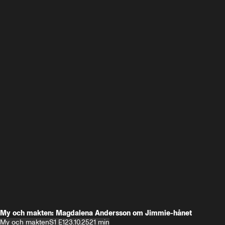
My och makten: Magdalena Andersson om Jimmie-hånet
My och makten
S1 E1
23.10.25
21 min