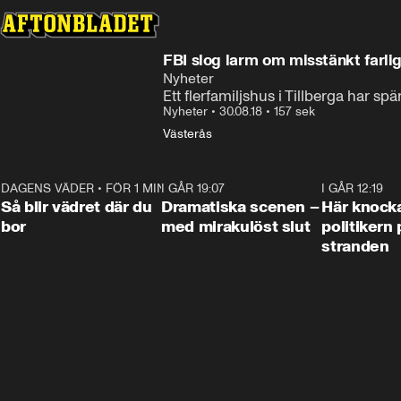
FBI slog larm om misstänkt farli
Nyheter
Ett flerfamiljshus i Tillberga har sp
Nyheter
•
30.08.18
•
157 sek
Västerås
DAGENS VÄDER
•
FÖR 1 MIN SEN
1:06
I GÅR 19:07
0:42
I GÅR 12:19
Så blir vädret där du
Dramatiska scenen –
Här knock
bor
med mirakulöst slut
politikern 
stranden