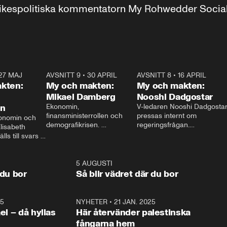
r inrikespolitiska kommentatorn My Rohwedder Soci
27 MAJ
3:51
AVSNITT 9
•
30 APRIL
24:00
AVSNITT 8
•
16 APRIL
25:1
kten:
My och makten:
My och makten:
Mikael Damberg
Nooshi Dadgostar
on
Ekonomin, 
V-ledaren Nooshi Dadgostar
finansministerrollen och 
pressas internt om 
onomin och 
demografikrisen. 
regeringsfrågan.

lisabeth 
Oppositionen ställs till svars 
I Aftonbladets 
ls till svars 
när Socialdemokraternas 
partiledarutfrågning ”My 
stern gästar 
Mikael Damberg gästar My 
och Makten” sätter hon ner 
My och Makten. 
och Makten. 
foten mot kritikerna:

1:06
5 AUGUSTI
1:0
– Vi ställer upp i val. Ska vi 
 du bor
Så blir vädret där du bor
vara med så sitter vi förstås 
25
1:22
NYHETER
•
21 JAN. 2025
0:5
ael – då hyllas
Här återvänder palestinska
fångarna hem