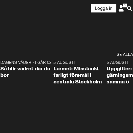
Logga in
SE ALLA
1
DAGENS VÄDER
•
I GÅR 02:30
1:06
5 AUGUSTI
0:35
5 AUGUSTI
Så blir vädret där du
Larmet: Misstänkt
Uppgifter:
bor
farligt föremål i
gärningsm
centrala Stockholm
samma ö