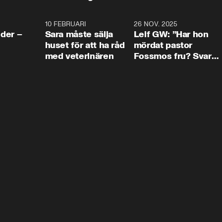
4:24
10 FEBRUARI
4:13
26 NOV. 2025
8:1
der –
Sara måste sälja
Leif GW: ”Har hon
huset för att ha råd
mördat pastor
med veterinären
Fossmos fru? Svar
nej.”