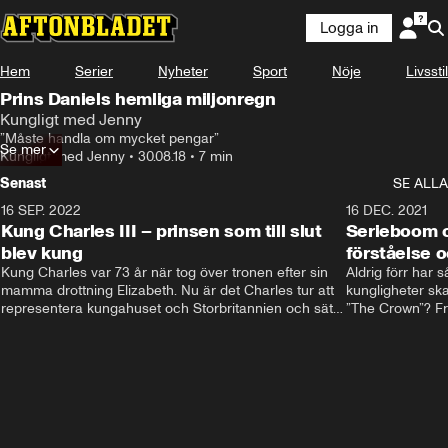
Logga in
Hem
Serier
Nyheter
Sport
Nöje
Livsstil
Prins Daniels hemliga miljonregn
Kungligt med Jenny
”Måste handla om mycket pengar”
Se mer
Kungligt med Jenny
•
30.08.18
•
7 min
Senast
SE ALLA
16 SEP. 2022
3:40
16 DEC. 2021
Kung Charles III – prinsen som till slut
Serieboom o
blev kung
förståelse o
Kung Charles var 73 år när tog över tronen efter sin 
Aldrig förr har 
mamma drottning Elizabeth. Nu är det Charles tur att 
kungligheter ska
representera kungahuset och Storbritannien och sätta 
”The Crown”? Frå
sin egen prägel på den kungliga rollen.
Storbritannien. 
förståelse och h
kungahuset komm
kungaserier är 