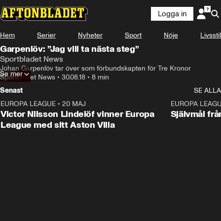
Logga in
Hem
Serier
Nyheter
Sport
Nöje
Livsstil
Garpenlöv: ”Jag vill ta nästa steg”
Sportbladet News
Johan Garpenlöv tar över som förbundskapten för Tre Kronor
Se mer
Sportbladet News
•
30.08.18
•
8 min
Senast
SE ALLA
EUROPA LEAGUE
•
20 MAJ
1:32
EUROPA LEAG
Victor Nilsson Lindelöf vinner Europa
Självmål frå
League med sitt Aston Villa