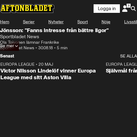
Logga in
Hem
Serier
Nyheter
Sport
Nöje
Livsstil
Jönsson: "Fanns intresse från bättre ligor"
Sportbladet News
Ola Toivonen lämnar Frankrike
Se mer
Sportbladet News
•
30.08.18
•
5 min
Senast
SE ALLA
EUROPA LEAGUE
•
20 MAJ
1:32
EUROPA LEAG
Victor Nilsson Lindelöf vinner Europa
Självmål frå
League med sitt Aston Villa