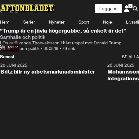
Logga in
Hem
Serier
Nyheter
Sport
Nöje
Livsstil
”Trump är en jävla högergubbe, så enkelt är det”
Samhälle och politik
LOs ordförande Thorwaldsson i hårt utspel mot Donald Trump
Se mer
Samhälle och politik
•
30.08.18
•
79 sek
Senast
SE ALLA
28 JUNI 2025
1:48
28 JUNI 2025
Britz blir ny arbetsmarknadsminister
Mohamsson b
integration