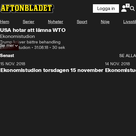
Logga in
Hem
Serier
Nyheter
Sport
Nöje
Livsstil
USA hotar att lämna WTO
Ekonomistudion
Trump kräver bättre behandling
Se mer
Ekonomistudion
•
31.08.18
•
30 sek
Senast
SE ALLA
15 NOV. 2018
10:48
14 NOV. 2018
Ekonomistudion torsdagen 15 november
Ekonomistu