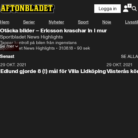
Logga in
Hem
Serier
Nyheter
Sport
Nöje
Livsstil
Otäcka bilder – Ericsson kraschar in i mur
Sportbladet News Highlights
Tappar kontroll på bilen från ingenstans
Se mer
Sportbladet News Highlights
•
31.08.18
•
90 sek
Senast
SE ALLA
29 OKT. 2021
4:11
29 OKT. 2021
Edlund gjorde 8 (!) mål för Villa Lidköping
Västerås kö