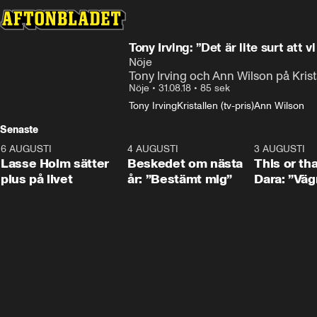
Tony Irving: ”Det är lite surt att 
Nöje
Tony Irving och Ann Wilson på Krist
Nöje
•
31.08.18
•
85 sek
Tony Irving
Kristallen (tv-pris)
Ann Wilson
Senaste
6 AUGUSTI
1:04
4 AUGUSTI
0:24
3 AUGUSTI
Lasse Holm sätter
Beskedet om nästa
This or th
plus på livet
år: ”Bestämt mig”
Dara: ”Väg