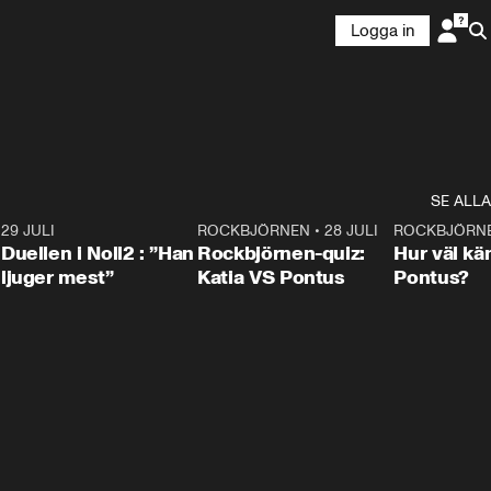
Logga in
SE ALLA
9
29 JULI
0:47
ROCKBJÖRNEN
•
28 JULI
0:15
ROCKBJÖRN
Duellen i Noll2 : ”Han
Rockbjörnen-quiz:
Hur väl kä
ljuger mest”
Katia VS Pontus
Pontus?