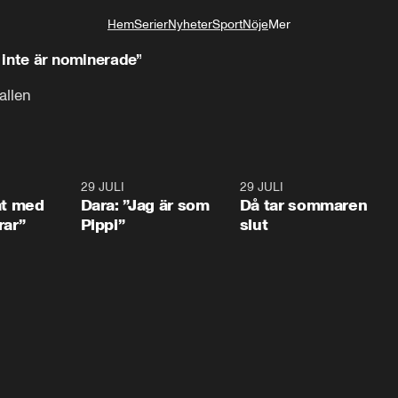
Hem
Serier
Nyheter
Sport
Nöje
Mer
Livsstil
vi inte är nominerade”
allen
1:02
29 JULI
0:41
29 JULI
0:3
at med
Dara: ”Jag är som
Då tar sommaren
rar”
Pippi”
slut