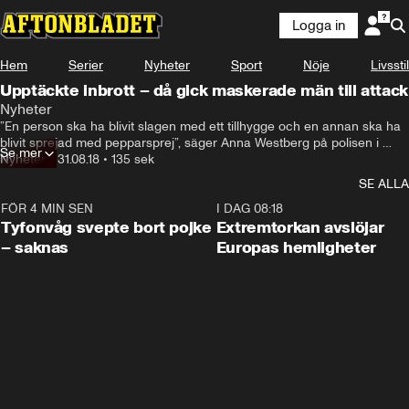
Logga in
Hem
Serier
Nyheter
Sport
Nöje
Livsstil
Upptäckte inbrott – då gick maskerade män till attack
Nyheter
”En person ska ha blivit slagen med ett tillhygge och en annan ska ha 
blivit sprejad med pepparsprej”, säger Anna Westberg på polisen i 
Se mer
Stockholm.
Nyheter
•
31.08.18
•
135 sek
SE ALLA
FÖR 4 MIN SEN
0:53
I DAG 08:18
Tyfonvåg svepte bort pojke
Extremtorkan avslöjar
– saknas
Europas hemligheter