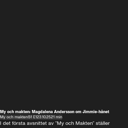
My och makten: Magdalena Andersson om Jimmie-hånet
My och makten
S1 E1
23.10.25
21 min
I det första avsnittet av ”My och Makten” ställer 