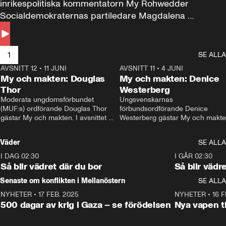
inrikespolitiska kommentatorn My Rohwedder 
Socialdemokraternas partiledare Magdalena 
Andersson till svars.
1
SE ALLA
AVSNITT 12
•
11 JUNI
26:27
AVSNITT 11
•
4 JUNI
2
My och makten: Douglas
My och makten: Denice
Thor
Westerberg
Moderata ungdomsförbundet 
Ungsvenskarnas 
(MUF:s) ordförande Douglas Thor 
förbundsordförande Denice 
gästar My och makten. I avsnittet 
Westerberg gästar My och makten.
diskuteras tonårsutvisningarna och 
avsnittet diskuteras migrationsfrå
hur Moderaterna ska locka väljare till 
och hur SD ska locka kvinnliga 
Väder
SE ALLA
valet i höst. 
väljare. 
I DAG 02:30
1:06
I GÅR 02:30
Så blir vädret där du bor
Så blir vädr
Senaste om konflikten i Mellanöstern
SE ALLA
NYHETER
•
17 FEB. 2025
0:45
NYHETER
•
16 F
500 dagar av krig i Gaza – se förödelsen
Nya vapen ti