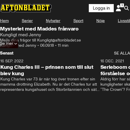
Logga in
Hem
Serier
Nyheter
Sport
Nöje
Livsstil
Mysteriet med Maddes frånvaro
Kungligt med Jenny
Mejla dina frågor till Kungligt@aftonbladet.se
Se mer
Kungligt med Jenny
•
06.09.18
•
11 min
Senast
SE ALLA
16 SEP. 2022
3:40
16 DEC. 2021
Kung Charles III – prinsen som till slut
Serieboom o
blev kung
förståelse o
Kung Charles var 73 år när tog över tronen efter sin 
Aldrig förr har 
mamma drottning Elizabeth. Nu är det Charles tur att 
kungligheter ska
representera kungahuset och Storbritannien och sätta 
”The Crown”? Frå
sin egen prägel på den kungliga rollen.
Storbritannien. 
förståelse och h
kungahuset komm
kungaserier är 