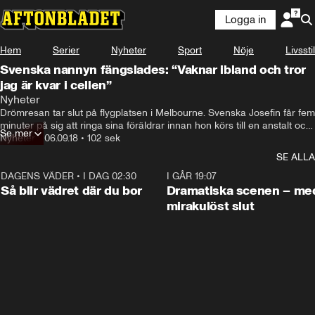
Logga in
Hem
Serier
Nyheter
Sport
Nöje
Livsstil
Svenska nannyn fängslades: “Vaknar ibland och tror
jag är kvar i cellen”
Nyheter
Drömresan tar slut på flygplatsen i Melbourne. Svenska Josefin får fem 
minuter på sig att ringa sina föräldrar innan hon körs till en anstalt och 
Se mer
blir inlåst på obestämd tid.
Nyheter
•
06.09.18
•
102 sek
SE ALLA
DAGENS VÄDER
•
I DAG 02:30
1:06
I GÅR 19:07
Så blir vädret där du bor
Dramatiska scenen – me
mirakulöst slut