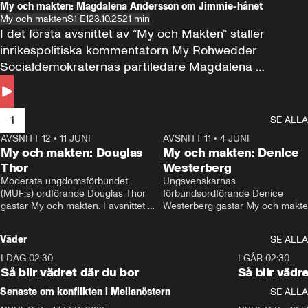
My och makten: Magdalena Andersson om Jimmie-hånet
My och makten
S1 E1
23.10.25
21 min
I det första avsnittet av ”My och Makten” ställer 
inrikespolitiska kommentatorn My Rohwedder 
Socialdemokraternas partiledare Magdalena 
Andersson till svars.
1
SE ALLA
AVSNITT 12
•
11 JUNI
26:27
AVSNITT 11
•
4 JUNI
2
My och makten: Douglas
My och makten: Denice
Thor
Westerberg
Moderata ungdomsförbundet 
Ungsvenskarnas 
(MUF:s) ordförande Douglas Thor 
förbundsordförande Denice 
gästar My och makten. I avsnittet 
Westerberg gästar My och makten.
diskuteras tonårsutvisningarna och 
avsnittet diskuteras migrationsfrå
hur Moderaterna ska locka väljare till 
och hur SD ska locka kvinnliga 
Väder
SE ALLA
valet i höst. 
väljare. 
I DAG 02:30
1:06
I GÅR 02:30
Så blir vädret där du bor
Så blir vädr
Senaste om konflikten i Mellanöstern
SE ALLA