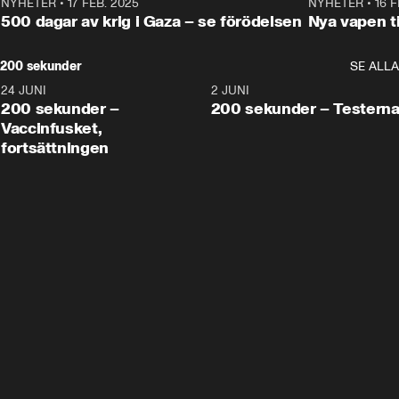
NYHETER
•
17 FEB. 2025
0:45
NYHETER
•
16 F
500 dagar av krig i Gaza – se förödelsen
Nya vapen ti
200 sekunder
SE ALLA
24 JUNI
5:00
2 JUNI
200 sekunder –
200 sekunder – Testern
Vaccinfusket,
fortsättningen