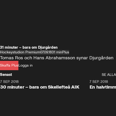
31 minuter – bara om Djurgården
Hockeystudion Premium
07.09.18
31 min
Plus
Tomas Ros och Hans Abrahamsson synar Djurgården
Skaffa Plus
Logga in
Senast
SE ALLA
7 SEP. 2018
30:55
7 SEP. 2018
Plus
Plus
30 minuter – bara om Skellefteå AIK
En halvtimm