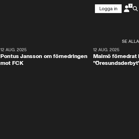
Logga in
SE ALLA
1
12 AUG. 2025
2:42
12 AUG. 2025
Pontus Jansson om förnedringen
Malmö förnedrat 
mot FCK
”Öresundsderbyt