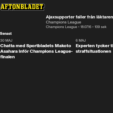
Ajaxsupporter faller från läktaren
Champions League
Champions League
•
18.07.16
•
109 sek
Senast
30 MAJ
6 MAJ
Chatta med Sportbladets Makoto
Experten tycker t
Asahara inför Champions League-
straffsituationen
finalen