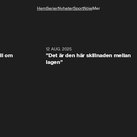
Hem
Serier
Nyheter
Sport
Nöje
Mer
Livsstil
1:15
12 AUG. 2025
3:2
ill om
”Det är den här skillnaden mellan
lagen”