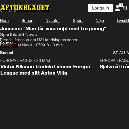
Logga in
Hem
Serier
Nyheter
Sport
Nöje
Livsstil
Jönsson: "Man får vara nöjd med tre poäng"
Sportbladet News
Fredrik Jönsson om U21-landslagets seger
Se mer
Sportbladet News
•
07.09.18
•
3 min
Senast
SE ALLA
EUROPA LEAGUE
•
20 MAJ
1:32
EUROPA LEAG
Victor Nilsson Lindelöf vinner Europa
Självmål frå
League med sitt Aston Villa