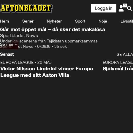
Logga in
Hem
Serier
Nyheter
Sport
Nöje
Livsstil
Går mot öppet mål – då sker det makalösa
Sportbladet News
Underliga scenerna från Tajikistan uppmärksammas
Se mer
Sportbladet News
•
07.09.18
•
35 sek
Senast
SE ALLA
EUROPA LEAGUE
•
20 MAJ
1:32
EUROPA LEAG
Victor Nilsson Lindelöf vinner Europa
Självmål frå
League med sitt Aston Villa