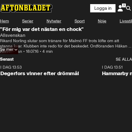
Logga in
Hem
Serier
Nyheter
Sport
Nöje
Livsstil
"För mig var det nästan en chock"
Allsvenskan
Rikard Norling slutar som tränare för Malmö FF trots löfte om att 
stanna kvar. Klubben inte redo för det beskedet. Ordföranden Håkan 
Se mer
Jeppsson nästan i chock
Allsvenskan
•
18.07.16
•
4 min
Senast
SE ALLA
I DAG 13:53
1:44
I DAG 13:51
Degerfors vinner efter drömmål
Hammarby n