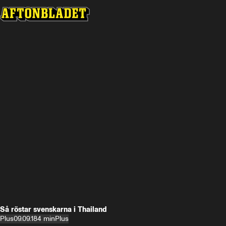
Så röstar svenskarna i Thailand
Plus
09.09.18
4 min
Plus