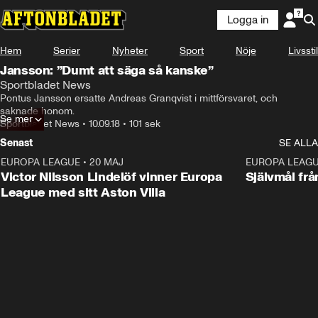
Logga in
Hem
Serier
Nyheter
Sport
Nöje
Livsstil
Jansson: ”Dumt att säga så kanske”
Sportbladet News
Pontus Jansson ersatte Andreas Granqvist i mittförsvaret, och 
saknade honom.
Se mer
Sportbladet News
•
10.09.18
•
101 sek
Senast
SE ALLA
EUROPA LEAGUE
•
20 MAJ
1:32
EUROPA LEAG
Victor Nilsson Lindelöf vinner Europa
Självmål frå
League med sitt Aston Villa