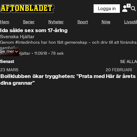
Logga in
Hem
Serier
Nyheter
Sport
Nöje
Livsstil
Ida sålde sex som 17-åring
Svenska Hjältar
Genom #Intedinhora har hon fått gemenskap – och driv till att förändra 
samhället.
Se mer
Svenska Hjältar
•
11.09.18
•
78 sek
Senast
SE ALLA
23 MARS
1:27
20 FEBRUARI
Bollklubben ökar tryggheten: "Prata med
Här är årets
dina grannar"