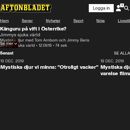
Logga in
Hem
Serier
Nyheter
Sport
Nöje
Livsstil
Känguru på vift i Österrike?
Jimmys sjuka värld
Mystiska djur med Tom Arnbom och Jimmy Beris
Se mer
Jimmys sjuka värld
•
12.09.18
•
74 sek
Senast
SE ALLA
19 DEC. 2019
19 DEC. 2019
Mystiska djur vi minns: ”Otroligt vacker”
Mystiska dju
varelse film