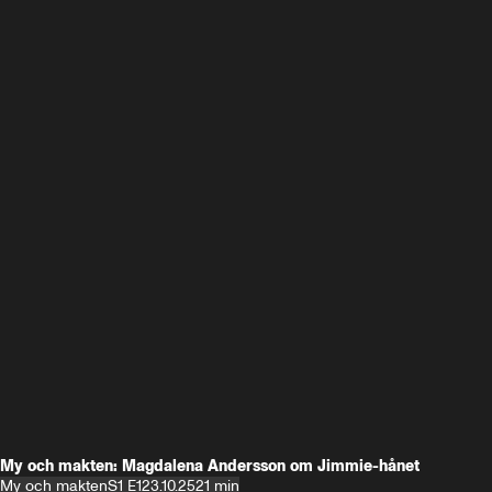
My och makten: Magdalena Andersson om Jimmie-hånet
My och makten
S1 E1
23.10.25
21 min