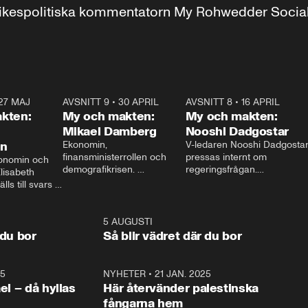
r inrikespolitiska kommentatorn My Rohwedder Soci
27 MAJ
3:51
AVSNITT 9
•
30 APRIL
24:00
AVSNITT 8
•
16 APRIL
25:1
kten:
My och makten:
My och makten:
Mikael Damberg
Nooshi Dadgostar
on
Ekonomin, 
V-ledaren Nooshi Dadgostar
finansministerrollen och 
pressas internt om 
onomin och 
demografikrisen. 
regeringsfrågan.

lisabeth 
Oppositionen ställs till svars 
I Aftonbladets 
ls till svars 
när Socialdemokraternas 
partiledarutfrågning ”My 
stern gästar 
Mikael Damberg gästar My 
och Makten” sätter hon ner 
My och Makten. 
och Makten. 
foten mot kritikerna:

1:06
5 AUGUSTI
1:0
– Vi ställer upp i val. Ska vi 
 du bor
Så blir vädret där du bor
vara med så sitter vi förstås 
25
1:22
NYHETER
•
21 JAN. 2025
0:5
ael – då hyllas
Här återvänder palestinska
fångarna hem