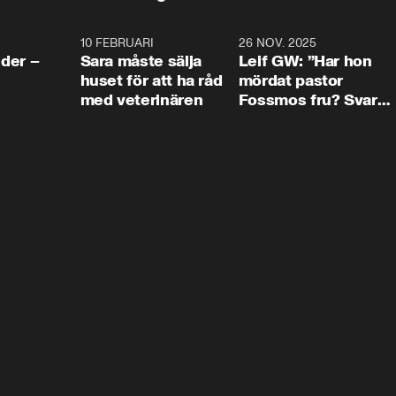
4:24
10 FEBRUARI
4:13
26 NOV. 2025
8:1
der –
Sara måste sälja
Leif GW: ”Har hon
huset för att ha råd
mördat pastor
med veterinären
Fossmos fru? Svar
nej.”