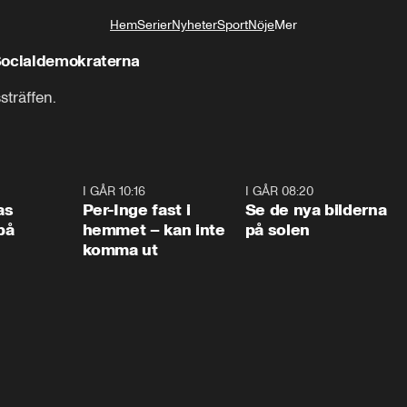
Hem
Serier
Nyheter
Sport
Nöje
Mer
Livsstil
Socialdemokraterna
sträffen.
0:45
I GÅR 10:16
1:26
I GÅR 08:20
0:3
as
Per-Inge fast i
Se de nya bilderna
på
hemmet – kan inte
på solen
komma ut