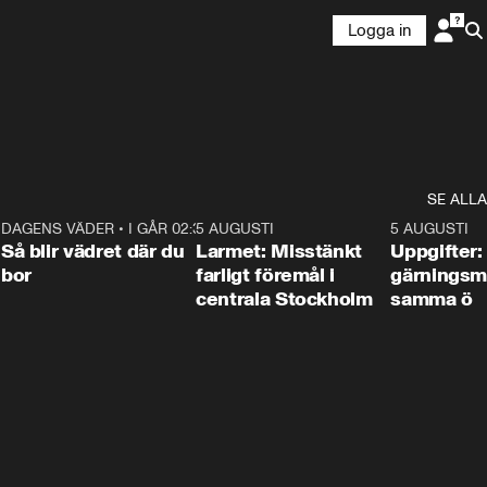
Logga in
SE ALLA
1
DAGENS VÄDER
•
I GÅR 02:30
1:06
5 AUGUSTI
0:35
5 AUGUSTI
Så blir vädret där du
Larmet: Misstänkt
Uppgifter:
bor
farligt föremål i
gärningsm
centrala Stockholm
samma ö