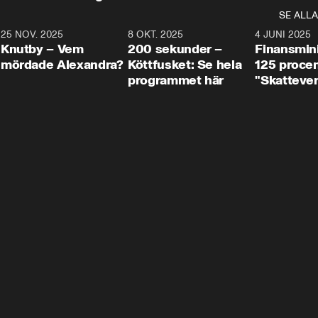
SE ALLA
3
25 NOV. 2025
31:05
8 OKT. 2025
4:29
4 JUNI 2025
Knutby – Vem
200 sekunder –
Finansmin
mördade Alexandra?
Köttfusket: Se hela
125 procent
programmet här
"Skattever
viktig uppg