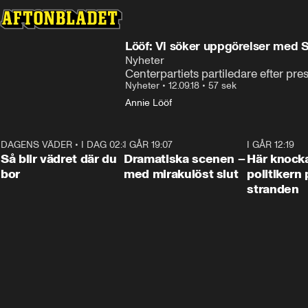
Lööf: Vi söker uppgörelser med 
Nyheter
Centerpartiets partiledare efter pres
Nyheter
•
12.09.18
•
57 sek
Annie Lööf
DAGENS VÄDER
•
I DAG 02:30
1:06
I GÅR 19:07
0:42
I GÅR 12:19
Så blir vädret där du
Dramatiska scenen –
Här knock
bor
med mirakulöst slut
politikern 
stranden