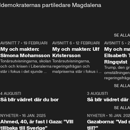
aldemokraternas partiledare Magdalena 
SE ALLA
7
AVSNITT 7
•
19 FEBRUARI
24:30
AVSNITT 6
•
12 FEBRUARI
27:30
AVSNITT 5
•
My och makten:
My och makten: Ulf
My och ma
Simona Mohamsson
Kristersson
Elisabeth
 
Tonårsutvisningarna, skolan 
Tonårsutvisningarna, 
Ringqvist
och och krisen i Liberalerna 
regeringsfrågan och 
Trump, den gr
står i fokus i det sjunde 
matpriserna står i fokus i 
omställningen
avsnittet av ”My och 
det sjätte avsnittet av ”My 
regeringsfråga
makten”. Se när 
och makten”. Se när 
centrum i det 
SE ALLA
Aftonbladets inrikespolitiska 
Aftonbladets inrikespolitiska 
avsnittet av ”
kommentator My 
kommentator My 
6
4 AUGUSTI
1:06
3 AUGUSTI
Makten”. Se nä
Rohwedder ställer 
Rohwedder ställer 
Så blir vädret där du bor
Så blir vädret där
Aftonbladets in
utbildnings- och 
statsminister Ulf Kristersson 
kommentator 
SE ALLA
integrationsminister Simona 
till svars.
Rohwedder stäl
Mohamsson till svars.
Centerpartiets
2
NYHETER
•
16 JAN. 2025
1:01
NYHETER
•
16 JAN. 20
Thand Ring till
Ahmed, 40, är fast i Gaza: ”Vill
Gazaborna: ”Vad s
tillbaka till Sverige”
till?”