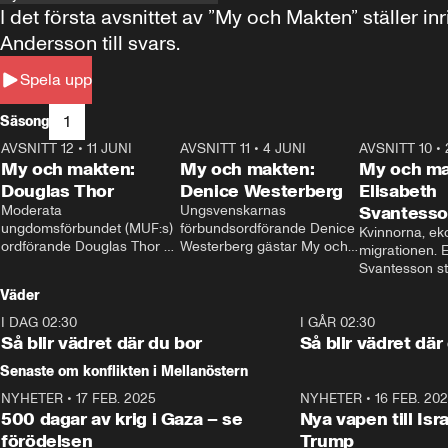
I det första avsnittet av ”My och Makten” ställe
Andersson till svars.
Spela upp
1
Säsong
AVSNITT 12
•
11 JUNI
26:27
AVSNITT 11
•
4 JUNI
23:40
AVSNITT 10
•
My och makten:
My och makten:
My och ma
Douglas Thor
Denice Westerberg
Elisabeth
Moderata 
Ungsvenskarnas 
Svantess
ungdomsförbundet (MUF:s) 
förbundsordförande Denice 
Kvinnorna, ek
ordförande Douglas Thor 
Westerberg gästar My och 
migrationen. E
gästar My och makten. I 
makten. I avsnittet 
Svantesson stäl
avsnittet diskuteras 
diskuteras migrationsfrågan 
när finansmini
Väder
tonårsutvisningarna och hur 
och hur SD ska locka 
Moderaterna ska locka 
kvinnliga väljare. 
I DAG 02:30
1:06
I GÅR 02:30
väljare till valet i höst. 
Så blir vädret där du bor
Så blir vädret där
Senaste om konflikten i Mellanöstern
NYHETER
•
17 FEB. 2025
0:45
NYHETER
•
16 FEB. 20
500 dagar av krig i Gaza – se
Nya vapen till Isr
förödelsen
Trump