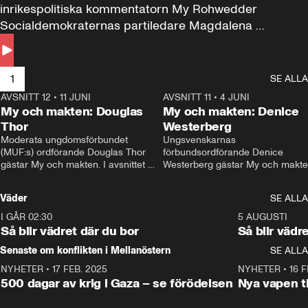
inrikespolitiska kommentatorn My Rohwedder 
Socialdemokraternas partiledare Magdalena 
Andersson till svars.
1
SE ALLA
AVSNITT 12
•
11 JUNI
26:27
AVSNITT 11
•
4 JUNI
2
My och makten: Douglas
My och makten: Denice
Thor
Westerberg
Moderata ungdomsförbundet 
Ungsvenskarnas 
(MUF:s) ordförande Douglas Thor 
förbundsordförande Denice 
gästar My och makten. I avsnittet 
Westerberg gästar My och makten.
diskuteras tonårsutvisningarna och 
avsnittet diskuteras migrationsfrå
hur Moderaterna ska locka väljare till 
och hur SD ska locka kvinnliga 
Väder
SE ALLA
valet i höst. 
väljare. 
I GÅR 02:30
1:06
5 AUGUSTI
Så blir vädret där du bor
Så blir vädr
Senaste om konflikten i Mellanöstern
SE ALLA
NYHETER
•
17 FEB. 2025
0:45
NYHETER
•
16 F
500 dagar av krig i Gaza – se förödelsen
Nya vapen ti