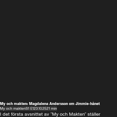
My och makten: Magdalena Andersson om Jimmie-hånet
My och makten
S1 E1
23.10.25
21 min
I det första avsnittet av ”My och Makten” ställer 