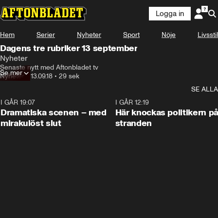
Logga in
Hem
Serier
Nyheter
Sport
Nöje
Livsstil
Dagens tre rubriker 13 september
Nyheter
Senaste nytt med Aftonbladet tv
Se mer
Nyheter
•
13.09.18
•
29 sek
SE ALLA
I GÅR 19:07
0:42
I GÅR 12:19
Dramatiska scenen – med
Här knockas politikern p
mirakulöst slut
stranden