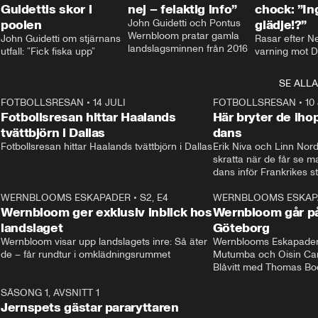
Guidettis skor i
nej – felaktig info”
chock: ”I
poolen
John Guidetti och Pontus 
glädje!?”
Wernbloom pratar gamla 
John Guidetti om stjärnans 
Rasar efter N
landslagsminnen från 2016
utfall: ”Fick fiska upp”
varning mot D
SE ALLA
8
FOTBOLLSRESAN
•
14 JULI
41:35
FOTBOLLSRESAN
•
10
Fotbollsresan hittar Haalands
Här bryter de ih
tvättbjörn i Dallas
dans
Fotbollsresan hittar Haalands tvättbjörn i Dallas
Erik Niva och Linn Nord
skratta när de får se 
dans inför Frankrikes st
VM-kvartsfinalen. 
4
WERNBLOOMS ESKAPADER
•
S2, E4
24:20
WERNBLOOMS ESKAP
Plus
Wernbloom ger exklusiv inblick hos
Wernbloom går på
landslaget
Göteborg
Wernbloom visar upp landslagets inre: Så äter 
Wernblooms Eskapader:
de – får rundtur i omklädningsrummet
Mutumba och Oisin Cant
Blåvitt med Thomas Bo
0
SÄSONG 1, AVSNITT 1
25:12
Jernspets gästar pararyttaren