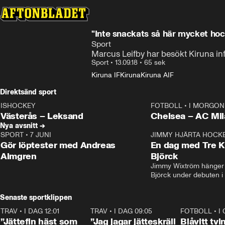
"Inte snackats så här mycket hoc
Sport
Marcus Leifby har besökt Kiruna in
Sport
•
13.09.18
•
65 sek
Kiruna IF
Kiruna
Kiruna AIF
Direktsänd sport
ISHOCKEY
FOTBOLL
•
I MORGON 
LIVE
Plus
Plus
Västerås – Leksand
Chelsea – AC M
Nya avsnitt →
SPORT
•
7 JUNI
16:36
JIMMY HJÄRTA HOCK
Gör löptester med Andreas
En dag med Tre K
Almgren
Björck
Jimmy Wixtröm hänger 
Björck under debuten i
Senaste sportklippen
TRAV
•
I DAG 12:01
5:16
TRAV
•
I DAG 09:05
1:06
FOTBOLL
•
I
”Jättefin häst som
”Jag jagar jätteskräll
Blåvitt tvi