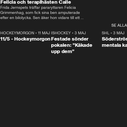
Felicia och terapihästen Calle
Frida Jernspets träffar pararyttaren Felicia 
Grimmenhag, som fick sina ben amputerade 
efter en bilolycka. Sen åker hon vidare till ett 
vård- och omsorgsboende med den 76 
SE ALLA
centimeter höga terapihästen Calle.
HOCKEYMORGON
•
11 MAJ
ISHOCKEY
•
3 MAJ
0:22
SHL
•
3 MAJ
n
11/5 - Hockeymorgon
Festade sönder
Söderströ
pokalen: ”Käkade
mentala 
upp dem”