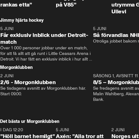
rankas etta”
på V85”
utrymma 
Ullevi
Jimmy hjärta hockey
5 JUNI
11:14
5 JUNI
Får exklusiv inblick under Detroit-
Så förvandlas NH
match
Otroliga jobbet bakom r
Över 1 000 personer jobbar under en match, 
för att få allt att gå runt i Little Ceasars Arena i 
Detroit. Vi har fått en exklusiv inblick i hur allt 
fungerar inför och under match i världens 
Morgonklubben
bästa hockeyliga
2 JUNI
SÄSONG 1, AVSNITT 11
2/6 - Morgonklubben
8/5 – Morgonklu
Se tisdagens avsnitt av Morgonklubben här. 
Se fredagens avsnitt 
Start 09.00. 
Malin Wahlberg, Alexa
Bank. 
Det bästa ur Morgonklubben
I DAG 12:20
1:14
5 JUNI
0:44
2 JUNI
”Höll barnet hemligt”
Axén: ”Alla tror att
Norges ul