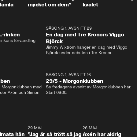
Gamla
mycket om dem”
kvalet
1:04
SÄSONG 1, AVSNITT 29
17:3
L-rinken
En dag med Tre Kronors Viggo
inkens förvandling
Björck
Jimmy Wixtröm hänger en dag med Viggo 
Björck under debuten i Tre Kronor
SÄSONG 1, AVSNITT 16
bben
29/5 - Morgonklubben
av Morgonklubben med 
Se fredagens avsnitt av Morgonklubben här. 
nder Axén och Simon 
Start 09.00. 
0:26
29 MAJ
0:30
26 MAJ
0:3
timata hån
”Jag är så trött så jag
Axén har aldrig