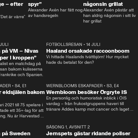
e – efter
spyr”
någonsin grillat
Alexander Axén har fått nog 
Alexander Axén påstår att 
av handsregeln
han aldrig någonsin i sitt liv 
Det är värre”
har grillat
 JULI
36:52
FOTBOLLSRESAN
•
14 JULI
0:3
 på VM – Nivas
Haaland orsakade raccoonboom
yper i kroppen”
Vi hittade Haalands tvättbjörn! Hur mycket 
hade du betalat för den?
list en matchdag på 
esan bakom kulisserna 
på semifinalen mellan Frankrike och Spanien. 
ADER
•
S4, E1
32:14
WERNBLOOMS ESKAPADER
•
S3, E4
33:1
Plus
 eldsjälen bakom
Wernbloom besöker Örgryte IS
En personlig och humoristisk inblick i ÖIS 
vardag – från frukostgruppens haveri till 
i 2021 till 75 spelare i 
tränare Addes kamp mot cancer och laget 
de ett 35+-lag för att 
som siktar mot Allsvenskan.
ing. Nu är Harvestad 
ch Wernbloom kliver 
14:14
SÄSONG 1, AVSNITT 2
24:5
a på Sweden
Jernspets gästar ridande poliser