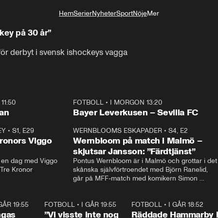
Hem
Serier
Nyheter
Sport
Nöje
Mer
Livsstil
key på 30 år”
för derbyt i svensk ishockeys vagga
11:50
FOTBOLL
•
I MORGON 13:20
Plus
ilan
Bayer Leverkusen – Sevilla FC
EY
•
S1, E29
17:38
WERNBLOOMS ESKAPADER
•
S4, E2
38:2
ronors Viggo
Wernbloom på match i Malmö –
skjutsar Jansson: ”Färdtjänst”
en dag med Viggo 
Pontus Wernbloom är i Malmö och grottar i det 
 Tre Kronor
skånska självförtroendet med Björn Ranelid, 
går på MFF-match med komikern Simon 
”Chippen” Svensson och hjälper skadade 
stjärnbacken Pontus Jansson hem. 
 GÅR 19:55
0:29
FOTBOLL
•
I GÅR 19:55
1:56
FOTBOLL
•
I GÅR 18:52
2:1
ngas
”Vi visste inte nog
Räddade Hammarby 