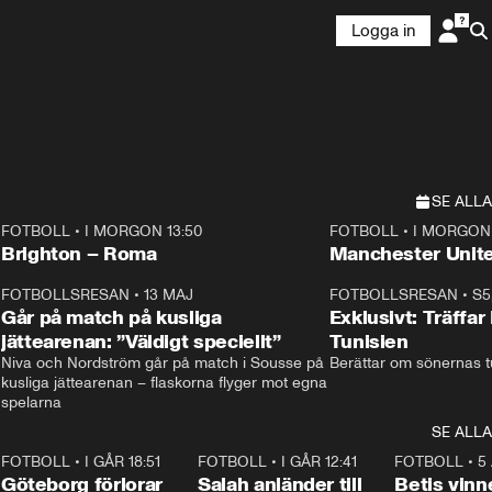
Logga in
SE ALLA
FOTBOLL
•
I MORGON 13:50
FOTBOLL
•
I MORGON 
Plus
Plus
Brighton – Roma
3
FOTBOLLSRESAN
•
13 MAJ
33:19
FOTBOLLSRESAN
•
S5
Går på match på kusliga
Exklusivt: Träffar
jättearenan: ”Väldigt speciellt”
Tunisien
Niva och Nordström går på match i Sousse på 
Berättar om sönernas tu
kusliga jättearenan – flaskorna flyger mot egna 
spelarna 
SE ALLA
7
FOTBOLL
•
I GÅR 18:51
2:17
FOTBOLL
•
I GÅR 12:41
0:42
FOTBOLL
•
5
i
Göteborg förlorar
Salah anländer till
Betis vinn