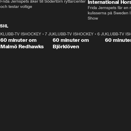
Frida Jernspets åker till Södertörn ryttarcenter 
International Ho
och testar voltige
Frida Jernspets får en 
kulisserna på Sweden In
Show
SHL
KLUBB-TV ISHOCKEY
1:02:53
•
7 JUNI
KLUBB-TV ISHOCKEY
1:00:59
•
6 JUNI
KLUBB-TV I
Plus
Plus
60 minuter om
60 minuter om
60 minute
Malmö Redhawks
Björklöven