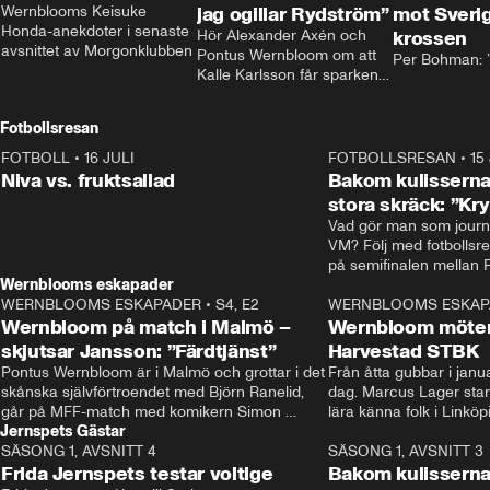
Wernblooms Keisuke 
jag ogillar Rydström”
mot Sverig
Honda-anekdoter i senaste 
Hör Alexander Axén och 
krossen
avsnittet av Morgonklubben
Pontus Wernbloom om att 
Per Bohman: ”
Kalle Karlsson får sparken 
från Bajen och att Henrik 
Rydström tar över
Fotbollsresan
FOTBOLL
•
16 JULI
0:44
FOTBOLLSRESAN
•
15
Niva vs. fruktsallad
Bakom kulisserna
stora skräck: ”Kr
Vad gör man som journa
VM? Följ med fotbollsr
Wernblooms eskapader
WERNBLOOMS ESKAPADER
•
S4, E2
38:23
WERNBLOOMS ESKAP
Wernbloom på match i Malmö –
Wernbloom möter
skjutsar Jansson: ”Färdtjänst”
Harvestad STBK
Pontus Wernbloom är i Malmö och grottar i det 
Från åtta gubbar i januar
skånska självförtroendet med Björn Ranelid, 
dag. Marcus Lager starta
går på MFF-match med komikern Simon 
lära känna folk i Linköp
Jernspets Gästar
”Chippen” Svensson och hjälper skadade 
STBK en institution – o
SÄSONG 1, AVSNITT 4
stjärnbacken Pontus Jansson hem. 
13:37
rakt in i värmen.
SÄSONG 1, AVSNITT 3
Frida Jernspets testar voltige
Bakom kulissern