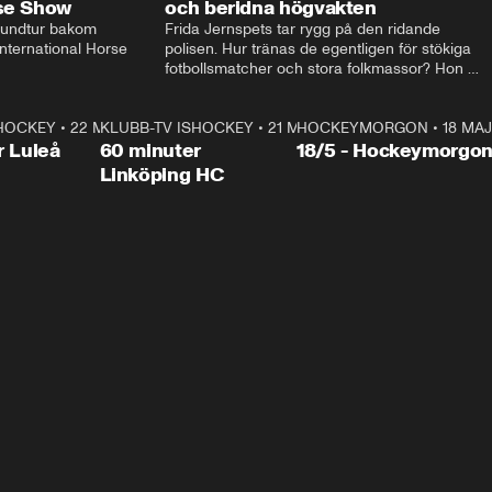
rse Show
och beridna högvakten
rundtur bakom 
Frida Jernspets tar rygg på den ridande 
ternational Horse 
polisen. Hur tränas de egentligen för stökiga 
fotbollsmatcher och stora folkmassor? Hon 
hälsar även på hos beridna högvakten, som 
den här dagen ska byta av högvakten, som 
SHOCKEY
1:00:28
•
22 MAJ
KLUBB-TV ISHOCKEY
vaktar slottet.
1:00:18
•
21 MAJ
HOCKEYMORGON
•
18 MAJ
Plus
r Luleå
60 minuter
18/5 - Hockeymorgo
Linköping HC