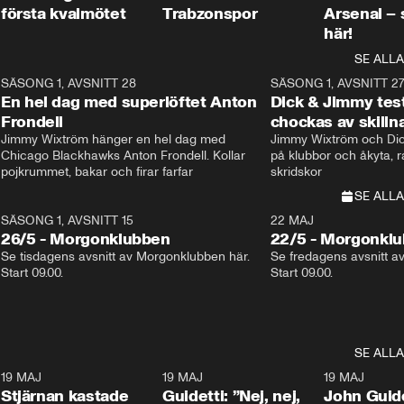
första kvalmötet
Trabzonspor
Arsenal –
här!
SE ALLA
8
SÄSONG 1, AVSNITT 28
20:38
SÄSONG 1, AVSNITT 2
Plus
En hel dag med superlöftet Anton
Dick & Jimmy test
Frondell
chockas av skill
Jimmy Wixtröm hänger en hel dag med 
Jimmy Wixtröm och Dick
Chicago Blackhawks Anton Frondell. Kollar 
på klubbor och åkyta, r
pojkrummet, bakar och firar farfar
skridskor 
SE ALLA
SÄSONG 1, AVSNITT 15
22 MAJ
26/5 - Morgonklubben
22/5 - Morgonkl
Se tisdagens avsnitt av Morgonklubben här. 
Se fredagens avsnitt a
Start 09.00. 
Start 09.00. 
SE ALLA
1
19 MAJ
0:43
19 MAJ
0:39
19 MAJ
Stjärnan kastade
Guidetti: ”Nej, nej,
John Guide