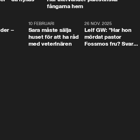
fångarna hem
4:24
10 FEBRUARI
4:13
26 NOV. 2025
8:1
der –
Sara måste sälja
Leif GW: ”Har hon
huset för att ha råd
mördat pastor
med veterinären
Fossmos fru? Svar
nej.”