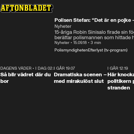
Polisen Stefan: “Det är en pojke 
Nyheter
15-åriga Robin Sinisalo firade sin f
berättar polismannen som hittade 
Nyheter
•
15.09.18
•
3 min
Polismyndigheten
Efterlyst (tv-program)
DAGENS VÄDER
•
I DAG 02:30
1:06
I GÅR 19:07
0:42
I GÅR 12:19
Så blir vädret där du
Dramatiska scenen –
Här knock
bor
med mirakulöst slut
politikern 
stranden