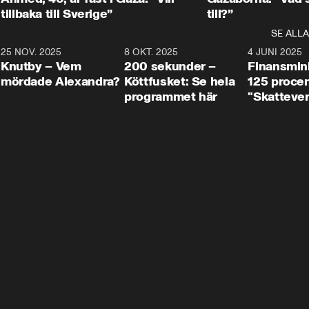
tillbaka till Sverige”
till?”
SE ALLA
3
25 NOV. 2025
31:05
8 OKT. 2025
4:29
4 JUNI 2025
Knutby – Vem
200 sekunder –
Finansmin
mördade Alexandra?
Köttfusket: Se hela
125 procent
programmet här
"Skattever
viktig uppg