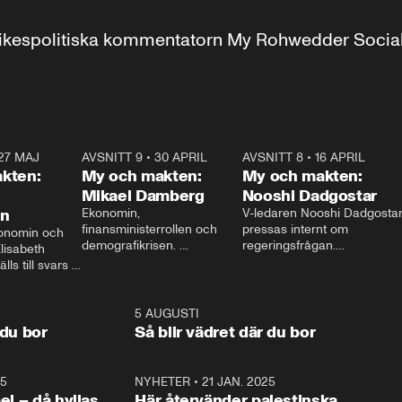
r inrikespolitiska kommentatorn My Rohwedder Soci
27 MAJ
3:51
AVSNITT 9
•
30 APRIL
24:00
AVSNITT 8
•
16 APRIL
25:1
kten:
My och makten:
My och makten:
Mikael Damberg
Nooshi Dadgostar
on
Ekonomin, 
V-ledaren Nooshi Dadgostar
finansministerrollen och 
pressas internt om 
onomin och 
demografikrisen. 
regeringsfrågan.

lisabeth 
Oppositionen ställs till svars 
I Aftonbladets 
ls till svars 
när Socialdemokraternas 
partiledarutfrågning ”My 
stern gästar 
Mikael Damberg gästar My 
och Makten” sätter hon ner 
My och Makten. 
och Makten. 
foten mot kritikerna:

1:06
5 AUGUSTI
1:0
– Vi ställer upp i val. Ska vi 
 du bor
Så blir vädret där du bor
vara med så sitter vi förstås 
25
1:22
NYHETER
•
21 JAN. 2025
0:5
ael – då hyllas
Här återvänder palestinska