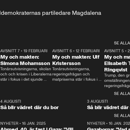
aldemokraternas partiledare Magdalena 
SE ALLA
7
AVSNITT 7
•
19 FEBRUARI
24:30
AVSNITT 6
•
12 FEBRUARI
27:30
AVSNITT 5
•
My och makten:
My och makten: Ulf
My och ma
Simona Mohamsson
Kristersson
Elisabeth
 
Tonårsutvisningarna, skolan 
Tonårsutvisningarna, 
Ringqvist
och och krisen i Liberalerna 
regeringsfrågan och 
Trump, den gr
står i fokus i det sjunde 
matpriserna står i fokus i 
omställningen
avsnittet av ”My och 
det sjätte avsnittet av ”My 
regeringsfråga
makten”. Se när 
och makten”. Se när 
centrum i det 
SE ALLA
Aftonbladets inrikespolitiska 
Aftonbladets inrikespolitiska 
avsnittet av ”
kommentator My 
kommentator My 
6
4 AUGUSTI
1:06
3 AUGUSTI
Makten”. Se nä
Rohwedder ställer 
Rohwedder ställer 
Så blir vädret där du bor
Så blir vädret där
Aftonbladets in
utbildnings- och 
statsminister Ulf Kristersson 
kommentator 
SE ALLA
integrationsminister Simona 
till svars.
Rohwedder stäl
Mohamsson till svars.
Centerpartiets
2
NYHETER
•
16 JAN. 2025
1:01
NYHETER
•
16 JAN. 20
Thand Ring till
Ahmed, 40, är fast i Gaza: ”Vill
Gazaborna: ”Vad s