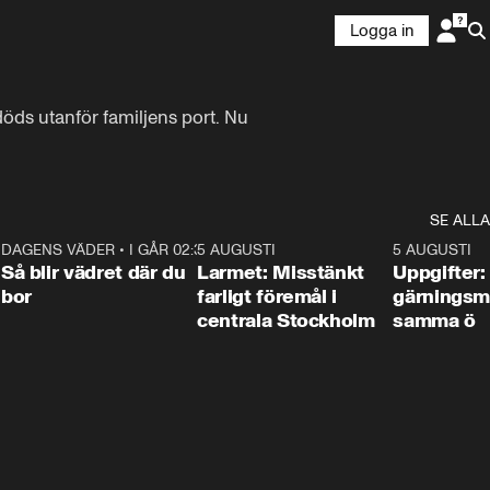
Logga in
döds utanför familjens port. Nu 
SE ALLA
1
DAGENS VÄDER
•
I GÅR 02:30
1:06
5 AUGUSTI
0:35
5 AUGUSTI
Så blir vädret där du
Larmet: Misstänkt
Uppgifter:
bor
farligt föremål i
gärningsm
centrala Stockholm
samma ö