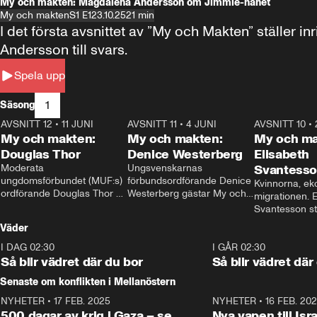
My och makten: Magdalena Andersson om Jimmie-hånet
My och makten
S1 E1
23.10.25
21 min
I det första avsnittet av ”My och Makten” ställe
Andersson till svars.
Spela upp
1
Säsong
AVSNITT 12
•
11 JUNI
26:27
AVSNITT 11
•
4 JUNI
23:40
AVSNITT 10
•
My och makten:
My och makten:
My och ma
Douglas Thor
Denice Westerberg
Elisabeth
Moderata 
Ungsvenskarnas 
Svantess
ungdomsförbundet (MUF:s) 
förbundsordförande Denice 
Kvinnorna, ek
ordförande Douglas Thor 
Westerberg gästar My och 
migrationen. E
gästar My och makten. I 
makten. I avsnittet 
Svantesson stäl
avsnittet diskuteras 
diskuteras migrationsfrågan 
när finansmini
Väder
tonårsutvisningarna och hur 
och hur SD ska locka 
Moderaterna ska locka 
kvinnliga väljare. 
I DAG 02:30
1:06
I GÅR 02:30
väljare till valet i höst. 
Så blir vädret där du bor
Så blir vädret där
Senaste om konflikten i Mellanöstern
NYHETER
•
17 FEB. 2025
0:45
NYHETER
•
16 FEB. 20
500 dagar av krig i Gaza – se
Nya vapen till Isr