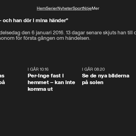
Hem
Serier
Nyheter
Sport
Nöje
Mer
Livsstil
– och han dör i mina händer”
ödelsedag den 6 januari 2016. 13 dagar senare skjuts han till 
honom för första gången om händelsen.
0:45
I GÅR 10:16
1:26
I GÅR 08:20
0:3
as
Per-Inge fast i
Se de nya bilderna
på
hemmet – kan inte
på solen
komma ut