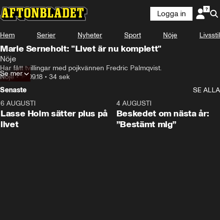
Logga in
Hem
Serier
Nyheter
Sport
Nöje
Livsstil
Marie Serneholt: "Livet är nu komplett"
Nöje
Har fått tvillingar med pojkvännen Fredric Palmqvist.
Se mer
Nöje
•
16.09.18
•
34 sek
Senaste
SE ALLA
6 AUGUSTI
1:04
4 AUGUSTI
Lasse Holm sätter plus på
Beskedet om nästa år:
livet
”Bestämt mig”