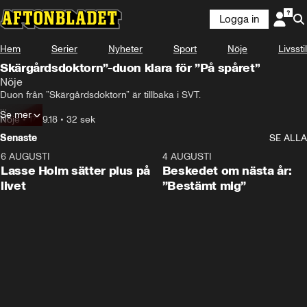
Logga in
Hem
Serier
Nyheter
Sport
Nöje
Livsstil
Skärgårdsdoktorn”-duon klara för ”På spåret”
Nöje
Duon från ”Skärgårdsdoktorn” är tillbaka i SVT.

Se mer
Ebba Hultkvist och Samuel Fröler ska tävla ihop i ”På Spåret”.
Nöje
•
17.09.18
•
32 sek
Senaste
SE ALLA
6 AUGUSTI
1:04
4 AUGUSTI
Lasse Holm sätter plus på
Beskedet om nästa år:
livet
”Bestämt mig”