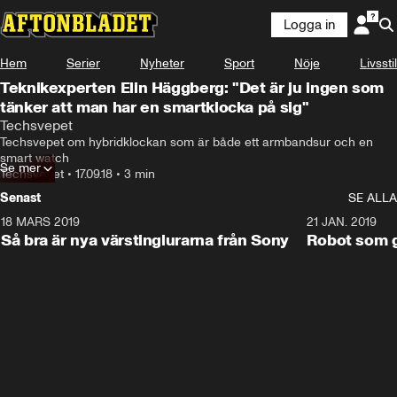
Logga in
Hem
Serier
Nyheter
Sport
Nöje
Livsstil
Teknikexperten Elin Häggberg: "Det är ju ingen som
tänker att man har en smartklocka på sig"
Techsvepet
Techsvepet om hybridklockan som är både ett armbandsur och en 
smart watch
Se mer
Techsvepet
•
17.09.18
•
3 min
Senast
SE ALLA
18 MARS 2019
2:15
21 JAN. 2019
Så bra är nya värstinglurarna från Sony
Robot som gj