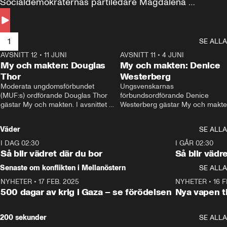
Socialdemokraternas partiledare Magdalena 
Andersson till svars.
1
SE ALLA
AVSNITT 12
•
11 JUNI
26:27
AVSNITT 11
•
4 JUNI
2
My och makten: Douglas
My och makten: Denice
Thor
Westerberg
Moderata ungdomsförbundet 
Ungsvenskarnas 
(MUF:s) ordförande Douglas Thor 
förbundsordförande Denice 
gästar My och makten. I avsnittet 
Westerberg gästar My och makten.
diskuteras tonårsutvisningarna och 
avsnittet diskuteras migrationsfrå
hur Moderaterna ska locka väljare till 
och hur SD ska locka kvinnliga 
Väder
SE ALLA
valet i höst. 
väljare. 
I DAG 02:30
1:06
I GÅR 02:30
Så blir vädret där du bor
Så blir vädr
Senaste om konflikten i Mellanöstern
SE ALLA
NYHETER
•
17 FEB. 2025
0:45
NYHETER
•
16 F
500 dagar av krig i Gaza – se förödelsen
Nya vapen ti
200 sekunder
SE ALLA