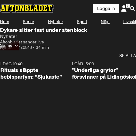
Logga in
Hem
Serier
Nyheter
Sport
Nöje
Livsstil
Dykare sitter fast under stenblock
Nyheter
Aftonbladet sänder live
Se mer
Nyheter
•
17.09.18
•
34 min
SE ALLA
I DAG 10:40
1:01
I GÅR 15:00
Rituals släppte
”Underliga grytor"
bebisparfym: ”Sjukaste”
försvinner på Lidingösko