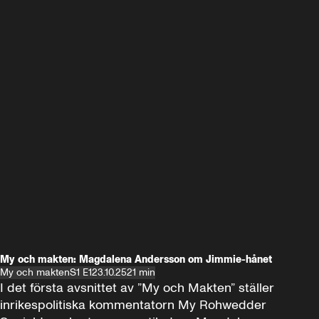
My och makten: Magdalena Andersson om Jimmie-hånet
My och makten
S1 E1
23.10.25
21 min
I det första avsnittet av ”My och Makten” ställer 
inrikespolitiska kommentatorn My Rohwedder 