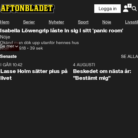
Logga in
Hem
Serier
Nyheter
Sport
Nöje
Livsstil
Isabella Löwengrip låste in sig i sitt 'panic room'
Nöje
Okänd man dök upp utanför hennes hus
Se mer
Nöje
•
17.09.18
•
39 sek
Senaste
SE ALLA
I GÅR 10:42
1:04
4 AUGUSTI
Lasse Holm sätter plus på
Beskedet om nästa år:
livet
”Bestämt mig”