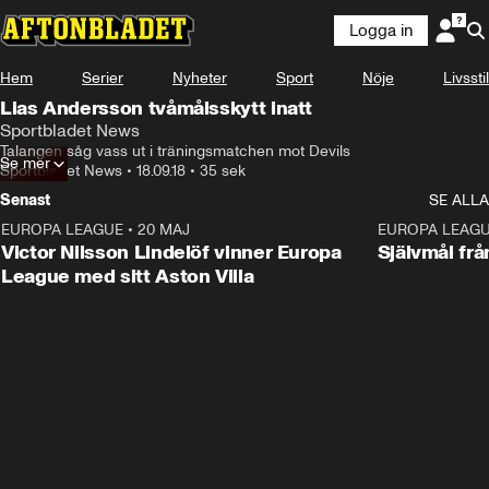
Logga in
Hem
Serier
Nyheter
Sport
Nöje
Livsstil
Lias Andersson tvåmålsskytt inatt
Sportbladet News
Talangen såg vass ut i träningsmatchen mot Devils
Se mer
Sportbladet News
•
18.09.18
•
35 sek
Senast
SE ALLA
EUROPA LEAGUE
•
20 MAJ
1:32
EUROPA LEAG
Victor Nilsson Lindelöf vinner Europa
Självmål frå
League med sitt Aston Villa