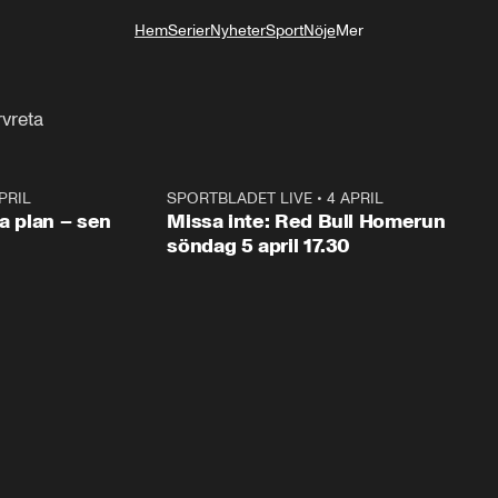
Hem
Serier
Nyheter
Sport
Nöje
Mer
Livsstil
rvreta
PRIL
1:03
SPORTBLADET LIVE
•
4 APRIL
1:0
va plan – sen
Missa inte: Red Bull Homerun
söndag 5 april 17.30