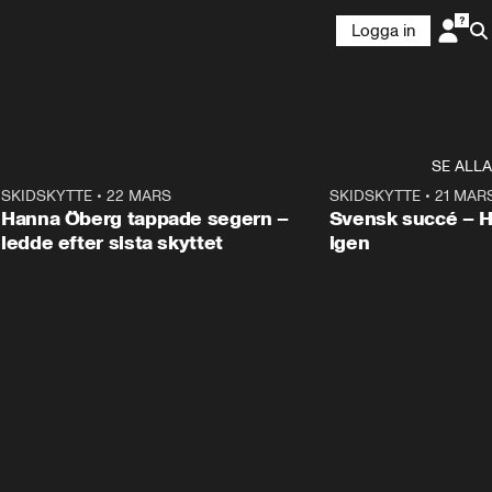
Logga in
SE ALLA
9
SKIDSKYTTE
•
22 MARS
0:55
SKIDSKYTTE
•
21 MAR
Hanna Öberg tappade segern –
Svensk succé – 
ledde efter sista skyttet
igen