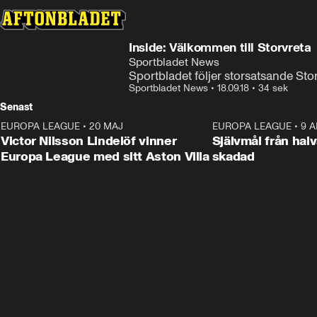
Inside: Välkommen till Storvreta
Sportbladet News
Sportbladet följer storsatsande Sto
Sportbladet News
•
18.09.18
•
34 sek
Senast
EUROPA LEAGUE
•
20 MAJ
1:32
EUROPA LEAGUE
•
9 A
Victor Nilsson Lindelöf vinner
Självmål från hal
Europa League med sitt Aston Villa
skadad