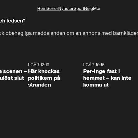
Hem
Serier
Nyheter
Sport
Nöje
Mer
Livsstil
ch ledsen”
fick obehagliga meddelanden om en annons med barnkläde
0:42
I GÅR 12:19
0:45
I GÅR 10:16
1:2
a scenen –
Här knockas
Per-Inge fast i
löst slut
politikern på
hemmet – kan inte
stranden
komma ut