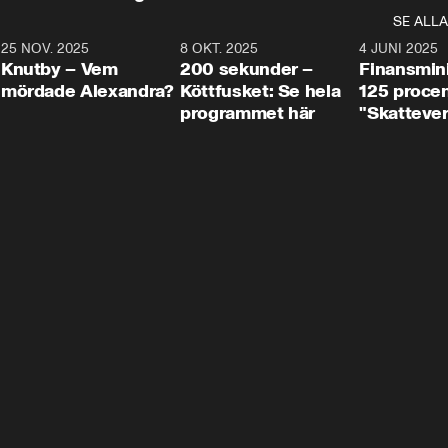
SE ALLA
3
25 NOV. 2025
31:05
8 OKT. 2025
4:29
4 JUNI 2025
Knutby – Vem
200 sekunder –
Finansmin
mördade Alexandra?
Köttfusket: Se hela
125 procent
programmet här
"Skattever
viktig uppg