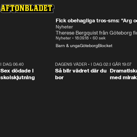
Fick obehagliga tros-sms: “Arg o
Nyheter
Therese Bergquist från Göteborg 
Nyheter
•
18.09.18
•
60 sek
Barn & unga
Göteborg
Blocket
I DAG 06:40
0:47
DAGENS VÄDER
•
I DAG 02:30
1:06
I GÅR 19:07
Sex dödade i
Så blir vädret där du
Dramatisk
skolskjutning
bor
med miraku