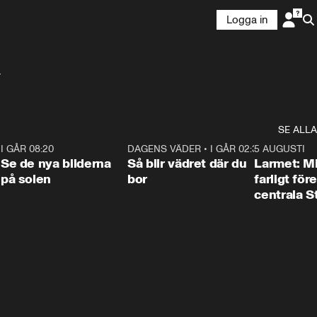
Logga in
r
SE ALLA
6
I GÅR 08:20
0:31
DAGENS VÄDER
•
I GÅR 02:30
1:06
5 AUGUSTI
Se de nya bilderna
Så blir vädret där du
Larmet: M
på solen
bor
farligt för
centrala 