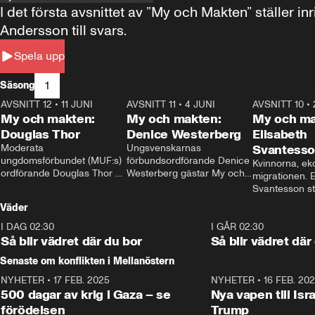
I det första avsnittet av ”My och Makten” ställe
Andersson till svars.
Spela upp
1
Säsong
AVSNITT 12
•
11 JUNI
26:27
AVSNITT 11
•
4 JUNI
23:40
AVSNITT 10
•
My och makten:
My och makten:
My och ma
Douglas Thor
Denice Westerberg
Elisabeth
Moderata 
Ungsvenskarnas 
Svantess
ungdomsförbundet (MUF:s) 
förbundsordförande Denice 
Kvinnorna, ek
ordförande Douglas Thor 
Westerberg gästar My och 
migrationen. E
gästar My och makten. I 
makten. I avsnittet 
Svantesson stäl
avsnittet diskuteras 
diskuteras migrationsfrågan 
när finansmini
Väder
tonårsutvisningarna och hur 
och hur SD ska locka 
Moderaterna ska locka 
kvinnliga väljare. 
I DAG 02:30
1:06
I GÅR 02:30
väljare till valet i höst. 
Så blir vädret där du bor
Så blir vädret där
Senaste om konflikten i Mellanöstern
NYHETER
•
17 FEB. 2025
0:45
NYHETER
•
16 FEB. 20
500 dagar av krig i Gaza – se
Nya vapen till Isr
förödelsen
Trump