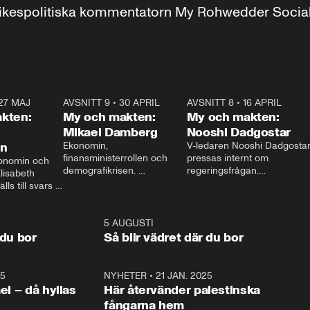
r inrikespolitiska kommentatorn My Rohwedder Soci
27 MAJ
3:51
AVSNITT 9
•
30 APRIL
24:00
AVSNITT 8
•
16 APRIL
25:1
kten:
My och makten:
My och makten:
Mikael Damberg
Nooshi Dadgostar
on
Ekonomin, 
V-ledaren Nooshi Dadgostar
finansministerrollen och 
pressas internt om 
onomin och 
demografikrisen. 
regeringsfrågan.

lisabeth 
Oppositionen ställs till svars 
I Aftonbladets 
ls till svars 
när Socialdemokraternas 
partiledarutfrågning ”My 
stern gästar 
Mikael Damberg gästar My 
och Makten” sätter hon ner 
My och Makten. 
och Makten. 
foten mot kritikerna:

1:06
5 AUGUSTI
1:0
– Vi ställer upp i val. Ska vi 
 du bor
Så blir vädret där du bor
vara med så sitter vi förstås 
25
1:22
NYHETER
•
21 JAN. 2025
0:5
ael – då hyllas
Här återvänder palestinska
fångarna hem