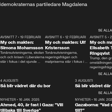
aldemokraternas partiledare Magdalena 
SE ALLA
7
AVSNITT 7
•
19 FEBRUARI
24:30
AVSNITT 6
•
12 FEBRUARI
27:30
AVSNITT 5
•
My och makten:
My och makten: Ulf
My och ma
Simona Mohamsson
Kristersson
Elisabeth
 
Tonårsutvisningarna, skolan 
Tonårsutvisningarna, 
Ringqvist
och och krisen i Liberalerna 
regeringsfrågan och 
Trump, den gr
står i fokus i det sjunde 
matpriserna står i fokus i 
omställningen
avsnittet av ”My och 
det sjätte avsnittet av ”My 
regeringsfråga
makten”. Se när 
och makten”. Se när 
centrum i det 
SE ALLA
Aftonbladets inrikespolitiska 
Aftonbladets inrikespolitiska 
avsnittet av ”
kommentator My 
kommentator My 
6
4 AUGUSTI
1:06
3 AUGUSTI
Makten”. Se nä
Rohwedder ställer 
Rohwedder ställer 
Så blir vädret där du bor
Så blir vädret där
Aftonbladets in
utbildnings- och 
statsminister Ulf Kristersson 
kommentator 
SE ALLA
integrationsminister Simona 
till svars.
Rohwedder stäl
Mohamsson till svars.
Centerpartiets
2
NYHETER
•
16 JAN. 2025
1:01
NYHETER
•
16 JAN. 20
Thand Ring till
Ahmed, 40, är fast i Gaza: ”Vill
Gazaborna: ”Vad s
tillbaka till Sverige”
till?”