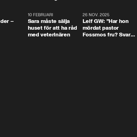
4:24
10 FEBRUARI
4:13
26 NOV. 2025
8:1
der –
Sara måste sälja
Leif GW: ”Har hon
huset för att ha råd
mördat pastor
med veterinären
Fossmos fru? Svar
nej.”