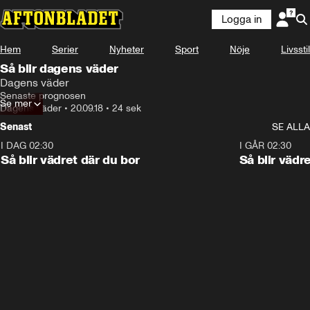
Logga in
Hem
Serier
Nyheter
Sport
Nöje
Livsstil
Så blir dagens väder
Dagens väder
Senaste prognosen
Se mer
Dagens väder
•
20.09.18
•
24 sek
Senast
SE ALLA
I DAG 02:30
1:06
I GÅR 02:30
Så blir vädret där du bor
Så blir vädr