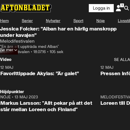
Logga in
Hem
Serier
Nyheter
Sport
Nöje
Livsstil
Jessica Folcker: ”Alban har en härlig manskropp
under kavajen”
Melodifestivalen
"En ära att uppträda med Alban”
Se mer
Melodifestivalen
•
18.07.16
•
105 sek
Video
SE ALLA
12 MAJ
1:04
12 MAJ
Favorittippade Akylas: ”Är galet”
Pressen infö
Höjdpunkter
NÖJE
•
13 MAJ 2023
18:32
MELODIFESTIV
Markus Larsson: "Allt pekar på att det
Loreen till 
står mellan Loreen och Finland"