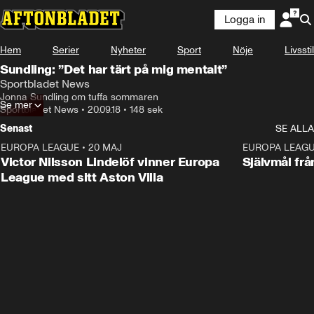
Logga in
Hem
Serier
Nyheter
Sport
Nöje
Livsstil
Sundling: ”Det har tärt på mig mentalt”
Sportbladet News
Jonna Sundling om tuffa sommaren
Se mer
Sportbladet News
•
20.09.18
•
148 sek
Senast
SE ALLA
EUROPA LEAGUE
•
20 MAJ
1:32
EUROPA LEAG
Victor Nilsson Lindelöf vinner Europa
Självmål frå
League med sitt Aston Villa