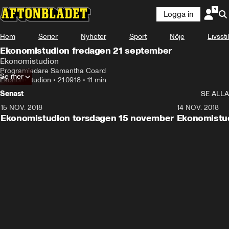
Logga in
Hem
Serier
Nyheter
Sport
Nöje
Livsstil
Ekonomistudion fredagen 21 september
Ekonomistudion
Programledare Samantha Coard
Se mer
Ekonomistudion
•
21.09.18
•
11 min
Senast
SE ALLA
15 NOV. 2018
10:48
14 NOV. 2018
Ekonomistudion torsdagen 15 november
Ekonomistu